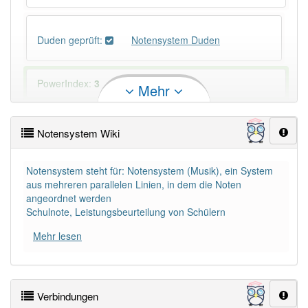
Duden geprüft:
Notensystem Duden
PowerIndex:
3
Mehr
Häufigkeit: 4 von 10
Notensystem Wiki
Wörter mit Endung
-notensystem
: 1
Notensystem steht für: Notensystem (Musik), ein System
aus mehreren parallelen Linien, in dem die Noten
Wörter mit Endung
-notensystem
aber mit einem
angeordnet werden
anderen Artikel
das
: 0
Schulnote, Leistungsbeurteilung von Schülern
Mehr lesen
94% unserer Spielapp-Nutzer haben den Artikel
korrekt erraten.
Verbindungen