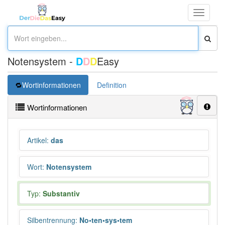
Toggle
navigati
Notensystem -
D
D
D
Easy
Wortinformationen
Definition
Wortinformationen
Artikel
:
das
Wort
:
Notensystem
Typ:
Substantiv
Silbentrennung
:
No•ten•sys•tem