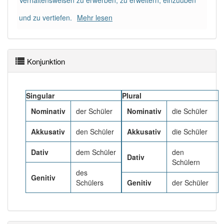
Verhaltensweisen zu erwerben, zu erweitern, einzuüben
und zu vertiefen.
Mehr lesen
Häufigkeit: 8 von 10
Wörter mit Endung
-schüler
: 36
Konjunktion
Wörter mit Endung
-schüler
aber mit einem anderen
Artikel
der
: 0
Singular
Plural
88% unserer Spielapp-Nutzer haben den Artikel
Nominativ
der Schüler
Nominativ
die Schüler
korrekt erraten.
Akkusativ
den Schüler
Akkusativ
die Schüler
Dativ
dem Schüler
den
Dativ
Schülern
des
Genitiv
Schülers
Genitiv
der Schüler