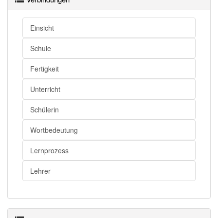
Schüler
Schulkind
Schüler
Schulmädchen
Einsicht
Schüler
Schulbub
Schule
Schüler
Zögling
Schüler
Schuljunge
Fertigkeit
Unterricht
Schüler openthesaurus
Schülerin
Wortbedeutung
Lernprozess
Lehrer