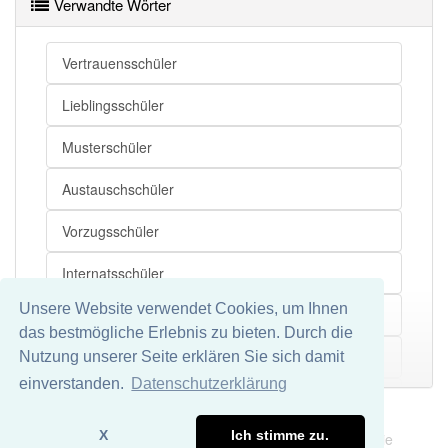
Verwandte Wörter
Vertrauensschüler
Lieblingsschüler
Musterschüler
Austauschschüler
Vorzugsschüler
Internatsschüler
Unsere Website verwendet Cookies, um Ihnen
Primarschüler
das bestmögliche Erlebnis zu bieten. Durch die
Grundschüler
Nutzung unserer Seite erklären Sie sich damit
Mehr
einverstanden.
Datenschutzerklärung
Volksschüler
Impressum
Datenschutz
X
Ich stimme zu.
Wir übernehmen keine Garantie und keine Haftung für die
Schauspielschüler