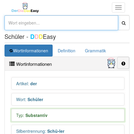
Toggle
navigati
Schüler -
D
D
D
Easy
Wortinformationen
Definition
Grammatik
Synonym
Wortinformationen
Artikel
:
der
Wort
:
Schüler
Typ:
Substantiv
Silbentrennung
:
Schü•ler