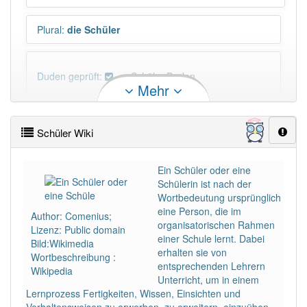
Plural
:
die Schüler
Duden geprüft:
Schüler Duden
Mehr
Schüler Wiktionary
Schüler Wiki
×
Wörter, die mit "-
ler
" enden, haben fast immer
Artikel:
der
.
Ein Schüler oder eine
Schülerin ist nach der
Wortbedeutung ursprünglich
DER:
1 397
eine Person, die im
Author: Comenius;
DIE:
9
Ausnahmen
organisatorischen Rahmen
Beispiele
Lizenz: Public domain
einer Schule lernt. Dabei
Bild:Wikimedia
erhalten sie von
DAS:
11
Ausnahmen
Wortbeschreibung :
Beispiele
entsprechenden Lehrern
Wikipedia
Unterricht, um in einem
Lernprozess Fertigkeiten, Wissen, Einsichten und
PowerIndex:
7 489