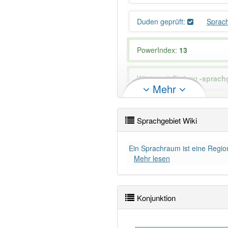
Duden geprüft:
Sprac
PowerIndex:
13
Wörter mit Endung
-sprach
Mehr
97% unserer Spielapp-Nutzer
Sprachgebiet Wiki
Ein Sprachraum ist eine Region
Mehr lesen
Konjunktion