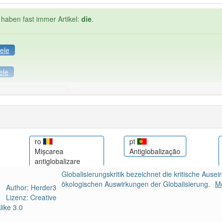
 haben fast immer Artikel:
die
.
ele
ele
Häufigkeit: 4 von 10
sierungskritik
: 1
Wörter mit End
die
: 0
ro
pt
Mișcarea
Antiglobalização
antiglobalizare
 haben den Artikel korrekt erraten.
Globalisierungskritik bezeichnet die kritische Aus
ökologischen Auswirkungen der Globalisierung.
M
Author: Herder3
Lizenz: Creative
ike 3.0