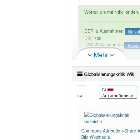
Wörter, die mit "-
tik
" enden,
DER:
5
Ausnahmen
Beispi
DIE:
720
DAS:
5
Ausnahmen
Beispi
Mehr
PowerIndex:
3
Globalisierungskritik Wiki
Wörter mit Endung
-globali
sr
ru
leşme
Антиглобалистички
Антиглобализм
покрет
96% unserer Spielapp-Nutzer
Commons Attribution-Share Al
Bild:Wikimedia