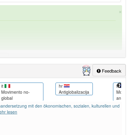
×
Feedback
ung
-globalisierungskritik
aber mit einem anderen Artikel
it
hr
fr
Movimento no-
Antiglobalizacija
Mouveme
global
antimondi
einandersetzung mit den ökonomischen, sozialen, kulturellen und
ehr lesen