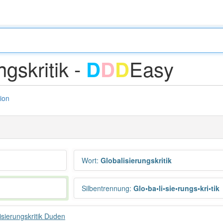
ngskritik -
Easy
D
D
D
tion
Wort
:
Globalisierungskritik
Silbentrennung
:
Glo•ba•li•sie•rungs•kri•tik
isierungskritik Duden