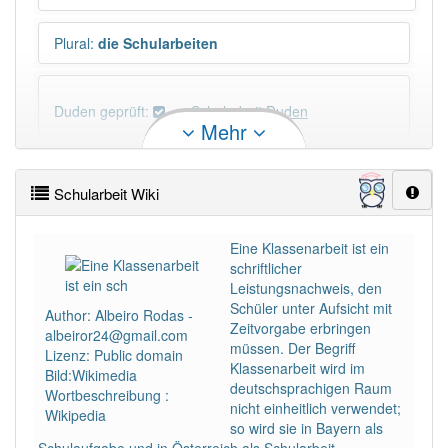
Plural
:
die Schularbeiten
Duden geprüft:
Schularbeit Duden
Mehr
Schularbeit Wiktionary
Schularbeit Wiki
PowerIndex:
5
Eine Klassenarbeit ist ein
schriftlicher
Häufigkeit: 4 von 10
Leistungsnachweis, den
Schüler unter Aufsicht mit
Author: Albeiro Rodas -
Wörter mit Endung
-schularbeit
: 1
Zeitvorgabe erbringen
albeiror24@gmail.com
müssen. Der Begriff
Lizenz: Public domain
Klassenarbeit wird im
Bild:Wikimedia
Wörter mit Endung
-schularbeit
aber mit einem
deutschsprachigen Raum
Wortbeschreibung :
anderen Artikel
die
: 0
nicht einheitlich verwendet;
Wikipedia
so wird sie in Bayern als