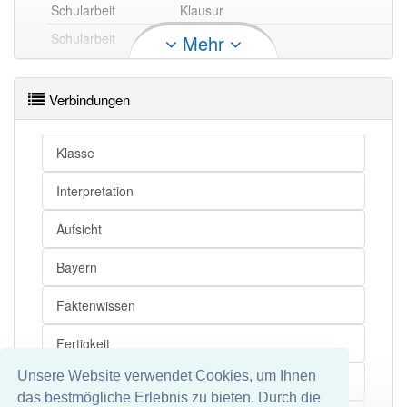
Schularbeit
Klausur
Schularbeit
Prüfung
Mehr
Verbindungen
Schularbeit
Schulaufgabe
Schularbeit
Hausaufgabe
Klasse
Schularbeit
Hausarbeit
Interpretation
Schularbeit
Hausübung
Schularbeit
Heimarbeit
Aufsicht
Bayern
Schularbeit openthesaurus
Faktenwissen
Fertigkeit
Unsere Website verwendet Cookies, um Ihnen
Gruppenarbeit
das bestmögliche Erlebnis zu bieten. Durch die