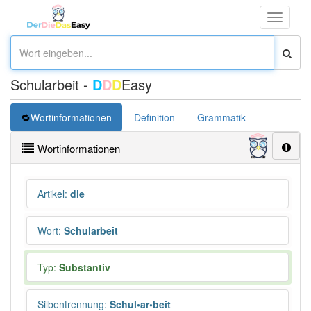
Toggle
navigati
Schularbeit -
D
D
D
Easy
Wortinformationen
Definition
Grammatik
Synonym
Wortinformationen
Artikel
:
die
Wort
:
Schularbeit
Typ:
Substantiv
Silbentrennung
:
Schul•ar•beit