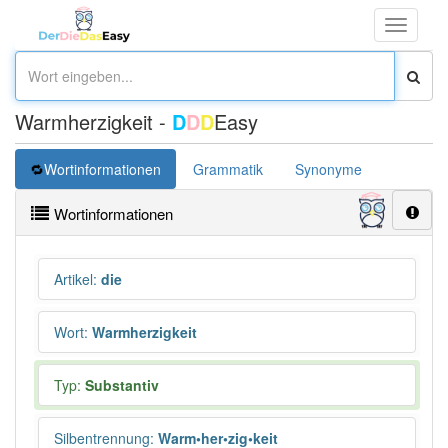
Toggle
navigati
Warmherzigkeit -
D
D
D
Easy
Wortinformationen
Grammatik
Synonyme
Überset
Wortinformationen
Artikel
:
die
Wort
:
Warmherzigkeit
Typ:
Substantiv
Silbentrennung
:
Warm•her•zig•keit