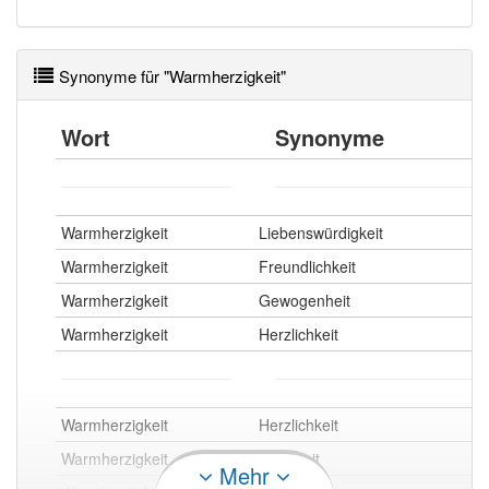
Wörter mit Endung
-warmherzigkeit
: 1
Synonyme für "Warmherzigkeit"
Wörter mit Endung
-warmherzigkeit
aber mit einem
anderen Artikel
die
: 0
Wort
Synonyme
89% unserer Spielapp-Nutzer haben den Artikel
korrekt erraten.
Warmherzigkeit
Liebenswürdigkeit
Warmherzigkeit
Freundlichkeit
Warmherzigkeit
Gewogenheit
Warmherzigkeit
Herzlichkeit
Warmherzigkeit
Herzlichkeit
Warmherzigkeit
Gütigkeit
Mehr