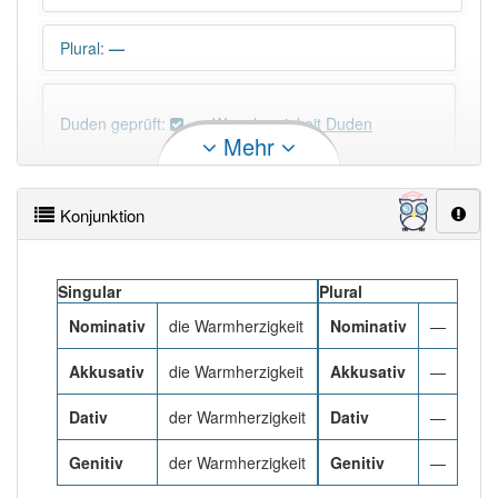
Plural
:
—
Duden geprüft:
Warmherzigkeit Duden
Mehr
Warmherzigkeit Wiktionary
Konjunktion
×
Wörter, die mit "-
keit
" enden, haben fast immer
Artikel:
die
.
Singular
Plural
Nominativ
die Warmherzigkeit
Nominativ
—
DER:
0
DIE:
2 313
Akkusativ
die Warmherzigkeit
Akkusativ
—
DAS:
0
Dativ
der Warmherzigkeit
Dativ
—
PowerIndex:
5
Genitiv
der Warmherzigkeit
Genitiv
—
Häufigkeit: 4 von 10