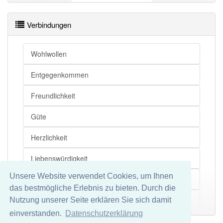
Warmherzigkeit
Herzensgüte
Warmherzigkeit
Liebenswürdigkeit
Verbindungen
Warmherzigkeit
Freundlichkeit
Warmherzigkeit
Güte
Wohlwollen
Warmherzigkeit
Indulgenz
Entgegenkommen
Warmherzigkeit
Wohlwollen
Warmherzigkeit
Entgegenkommen
Freundlichkeit
Warmherzigkeit
Mildtätigkeit
Güte
Warmherzigkeit
Milde
Herzlichkeit
Warmherzigkeit
Wärme
Liebenswürdigkeit
Warmherzigkeit openthesaurus
Unsere Website verwendet Cookies, um Ihnen
Gewogenheit
das bestmögliche Erlebnis zu bieten. Durch die
Herzensgüte
Nutzung unserer Seite erklären Sie sich damit
Mehr
einverstanden.
Datenschutzerklärung
Mildtätigkeit