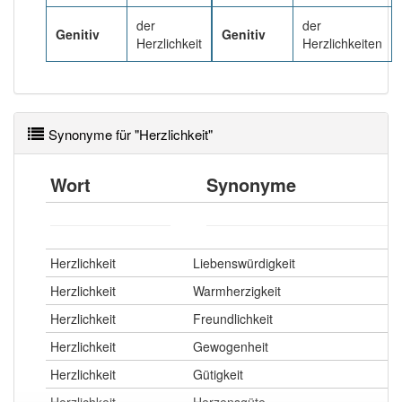
der
der
Genitiv
Genitiv
Wörter mit Endung
-herzlichkeit
: 1
Herzlichkeit
Herzlichkeiten
Wörter mit Endung
-herzlichkeit
aber mit einem
anderen Artikel
die
: 0
Synonyme für "Herzlichkeit"
89% unserer Spielapp-Nutzer haben den Artikel
korrekt erraten.
Wort
Synonyme
Herzlichkeit
Liebenswürdigkeit
Herzlichkeit
Warmherzigkeit
Herzlichkeit
Freundlichkeit
Herzlichkeit
Gewogenheit
Herzlichkeit
Gütigkeit