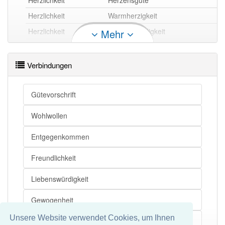
Herzlichkeit
Herzensgüte
Herzlichkeit
Warmherzigkeit
Herzlichkeit
Liebenswürdigkeit
Mehr
Herzlichkeit
Freundlichkeit
Herzlichkeit
Güte
Verbindungen
Herzlichkeit
Indulgenz
Herzlichkeit
Wohlwollen
Gütevorschrift
Herzlichkeit
Entgegenkommen
Wohlwollen
Herzlichkeit
Mildtätigkeit
Entgegenkommen
Herzlichkeit
Milde
Herzlichkeit
Wärme
Freundlichkeit
Liebenswürdigkeit
Herzlichkeit openthesaurus
Gewogenheit
Unsere Website verwendet Cookies, um Ihnen
Herzensgüte