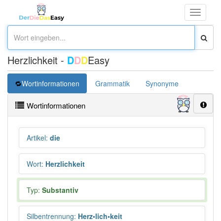
Toggle
navigati
Herzlichkeit -
D
D
D
Easy
Wortinformationen
Grammatik
Synonyme
Überset
Wortinformationen
Artikel
:
die
Wort
:
Herzlichkeit
Typ:
Substantiv
Silbentrennung
:
Herz•lich•keit