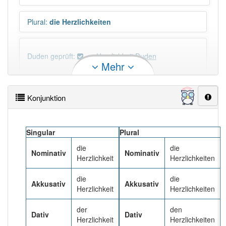
Plural
:
die Herzlichkeiten
Duden geprüft:
Herzlichkeit Duden
Mehr
Herzlichkeit Wiktionary
Konjunktion
×
Wörter, die mit "-
keit
" enden, haben fast immer
Artikel:
die
.
Singular
Plural
die
die
DER:
0
Nominativ
Nominativ
Herzlichkeit
Herzlichkeiten
DIE:
2 313
DAS:
0
die
die
Akkusativ
Akkusativ
Herzlichkeit
Herzlichkeiten
PowerIndex:
17
der
den
Dativ
Dativ
Herzlichkeit
Herzlichkeiten
Häufigkeit: 4 von 10