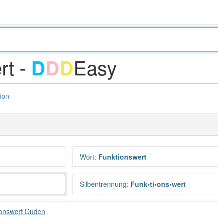
rt -
Easy
D
D
D
tion
Wort
:
Funktionswert
Silbentrennung
:
Funk•ti•ons•wert
ionswert Duden