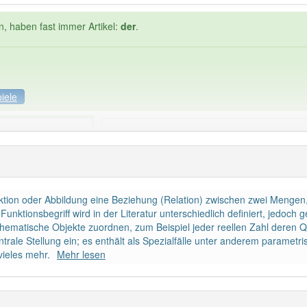
n, haben fast immer Artikel:
der
.
iele
Häufigkeit: 4 von 10
onswert
: 1
Wörter mit End
nktion oder Abbildung eine Beziehung (Relation) zwischen zwei Menge
 haben den Artikel korrekt erraten.
nktionsbegriff wird in der Literatur unterschiedlich definiert, jedoch
matische Objekte zuordnen, zum Beispiel jeder reellen Zahl deren Q
ale Stellung ein; es enthält als Spezialfälle unter anderem parametri
ieles mehr.
Mehr lesen