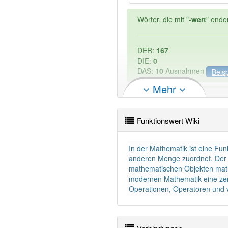
Wörter, die mit "-
wert
" ende
DER:
167
DIE:
0
DAS:
10
Ausnahmen
Beisp
Mehr
PowerIndex:
3
Funktionswert Wiki
Wörter mit Endung
-funkti
In der Mathematik ist eine Fu
95% unserer Spielapp-Nutzer
anderen Menge zuordnet. Der Fu
mathematischen Objekten mathe
modernen Mathematik eine zentr
Operationen, Operatoren und v