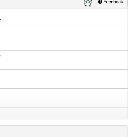
Feedback
e
r
r