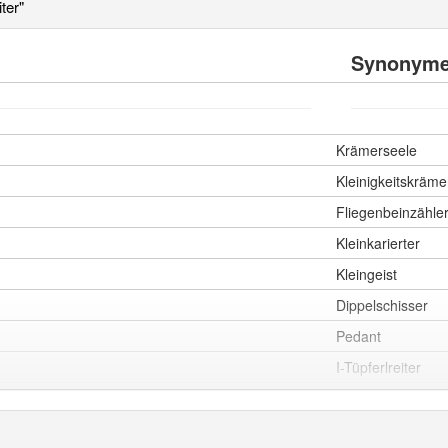
ter"
Synonym
Krämerseele
Kleinigkeitskräme
Fliegenbeinzähle
Kleinkarierter
Kleingeist
Dippelschisser
Pedant
I-Tüpferlreiter
Kleinkrämer
Tüpflischisser