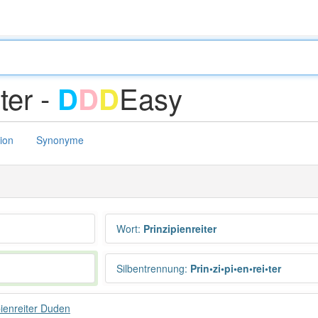
ter -
Easy
D
D
D
tion
Synonyme
Wort
:
Prinzipienreiter
Silbentrennung
:
Prin•zi•pi•en•rei•ter
pienreiter Duden