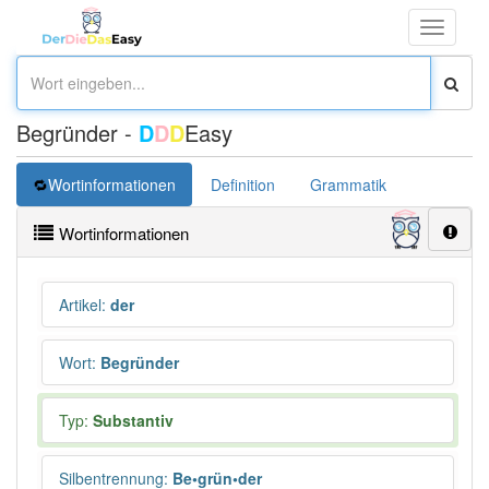
Toggle
navigati
Begründer -
D
D
D
Easy
Wortinformationen
Definition
Grammatik
Synonym
Wortinformationen
Artikel
:
der
Wort
:
Begründer
Typ:
Substantiv
Silbentrennung
:
Be•grün•der