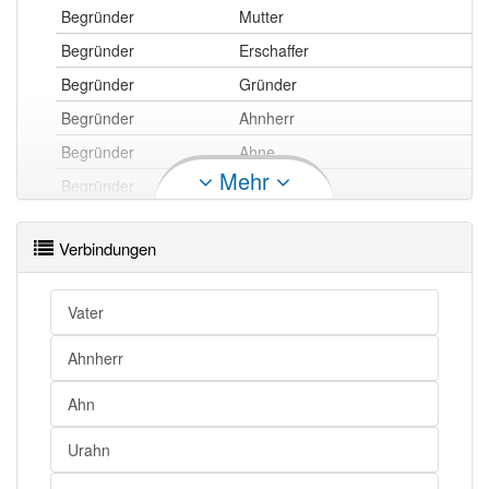
Begründer
Mutter
Begründer
Erschaffer
Begründer
Gründer
Begründer
Ahnherr
Begründer
Ahne
Mehr
Begründer
Stammvater
Begründer
Ahn
Verbindungen
Begründer
Urahn
Begründer
Vorläufer
Vater
Begründer
Gründer
Ahnherr
Begründer openthesaurus
Ahn
Urahn