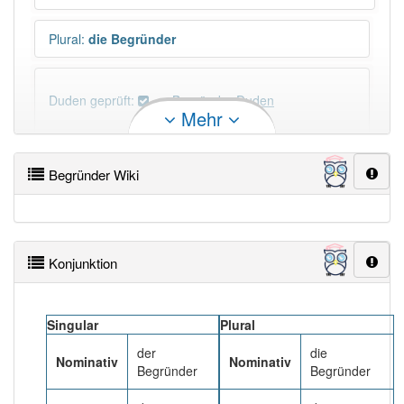
Plural
:
die Begründer
Duden geprüft:
Begründer Duden
Mehr
Begründer Wiktionary
Begründer Wiki
PowerIndex:
57
Häufigkeit: 4 von 10
Konjunktion
Wörter mit Endung
-begründer
: 2
Singular
Plural
Wörter mit Endung
-begründer
aber mit einem
der
die
anderen Artikel
der
: 0
Nominativ
Nominativ
Begründer
Begründer