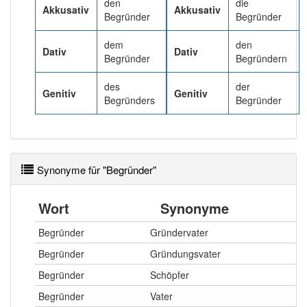
94% unserer Spielapp-Nutzer haben den Artikel
den
die
Akkusativ
Akkusativ
korrekt erraten.
Begründer
Begründer
dem
den
Dativ
Dativ
Begründer
Begründern
des
der
Genitiv
Genitiv
Begründers
Begründer
Synonyme für "Begründer"
Wort
Synonyme
Begründer
Gründervater
Begründer
Gründungsvater
Begründer
Schöpfer
Begründer
Vater