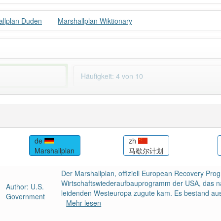
allplan Duden
Marshallplan Wiktionary
Häufigkeit: 4 von 10
llplan
: 1
Wörter mit End
 haben den Artikel korrekt erraten.
de
zh
Marshallplan
马歇尔计划
Der Marshallplan, offiziell European Recovery Pro
Wirtschaftswiederaufbauprogramm der USA, das n
Author: U.S.
leidenden Westeuropa zugute kam. Es bestand aus 
Government
Mehr lesen