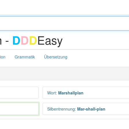
n -
Easy
D
D
D
tion
Grammatik
Übersetzung
Wort
:
Marshallplan
Silbentrennung
:
Mar•shall•plan