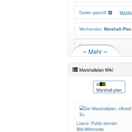
Duden geprüft:
Marsh
Wortversion
:
Marshall-Plan
PowerIndex:
5
Mehr
Wörter mit Endung
-marsha
Marshallplan Wiki
98% unserer Spielapp-Nutzer
ar
af
shall
مشروع مارشال
Marshall-plan
Lizenz: Public domain
Bild:Wikimedia