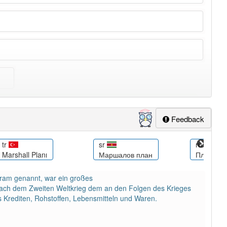
ung
-marshallplan
aber mit einem anderen Artikel
der
: 0
Feedback
tr
sr
ru
Marshall Planı
Маршалов план
План Ма
gram genannt, war ein großes
ach dem Zweiten Weltkrieg dem an den Folgen des Krieges
Krediten, Rohstoffen, Lebensmitteln und Waren.