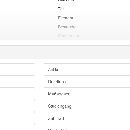
Teil
Element
Bestandteil
Komponente
Glied
Einzelheit
Antike
Bestandteil
Rundfunk
Glied
Maßangabe
Teil
Element
Studiengang
Komponente
Zahnrad