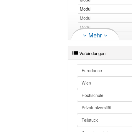
Modul
Modul
Modul
Mehr
Modul
Modul
Verbindungen
Modul
Eurodance
Modul
Wien
Modul
Hochschule
Modul
Modul
Privatuniversität
Modul
Teilstück