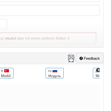
ung
-modul
aber mit einem anderen Artikel: 3
lapp-Nutzer haben den Artikel korrekt erraten.
Feedback
tr
ru
pl
Modül
Модуль
Moduł