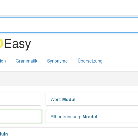
Easy
D
tion
Grammatik
Synonyme
Übersetzung
Wort
:
Modul
Silbentrennung
:
Mo•dul
duln