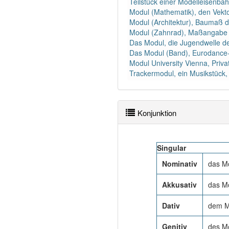
Teilstück einer Modelleisenb
Modul (Mathematik), den Vekto
Modul (Architektur), Baumaß d
Modul (Zahnrad), Maßangabe 
Das Modul, die Jugendwelle d
Das Modul (Band), Eurodance
Modul University Vienna, Privat
Trackermodul, ein Musikstück, 
Konjunktion
Singular
Nominativ
das M
Akkusativ
das M
Dativ
dem M
Genitiv
des M