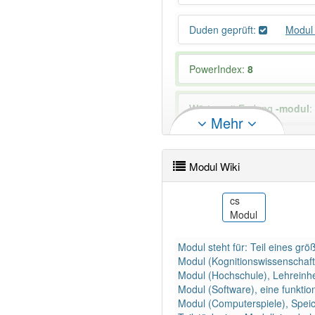
Duden geprüft:
Modul
PowerIndex:
8
Wörter mit Endung
-modul
:
Mehr
Das Wort wird häufig verwe
EDV
Elektrotechnik
Modul Wiki
cv
cs
ertydig)
Модуль
Modul
Modul steht für: Teil eines gr
Modul (Kognitionswissenschafte
Modul (Hochschule), Lehreinhe
Modul (Software), eine funkti
Modul (Computerspiele), Spei