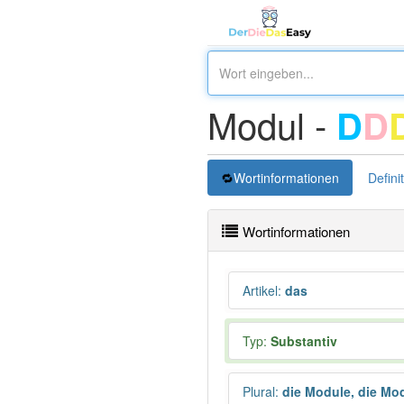
Modul -
D
D
Wortinformationen
Defini
Wortinformationen
Artikel
:
das
Typ:
Substantiv
Plural
:
die Module, die Mo