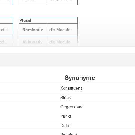
Plural
odul
Nominativ
die Module
odul
Akkusativ
die Module
odul
Dativ
den Modulen
oduls
Genitiv
der Module
Synonyme
Konstituens
Plural
Stück
odul
Nominativ
die Moduln
Gegenstand
odul
Akkusativ
die Moduln
Punkt
odul
Dativ
den Moduln
Detail
oduls
Genitiv
der Moduln
Baustein