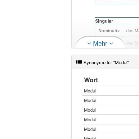
Singular
Nominativ
das M
Mehr
Akkusativ
das M
Dativ
dem M
Synonyme für "Modul"
Genitiv
des M
Wort
Modul
Singular
Modul
Nominativ
der M
Modul
Akkusativ
den M
Modul
Dativ
dem M
Modul
Modul
Genitiv
des M