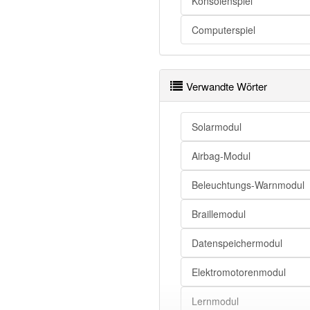
Konsolenspiel
Modul
Computerspiel
Modul
Modul
Modul
Verwandte Wörter
Modul
Modul
Solarmodul
Airbag-Modul
Modul
Beleuchtungs-Warnmodul
Modul
Braillemodul
Modul
Datenspeichermodul
Modul openthesaurus
Elektromotorenmodul
Lernmodul