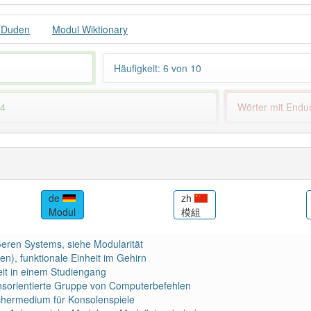
 Duden
Modul Wiktionary
Häufigkeit: 6 von 10
 4
Wörter mit End
ndet im Bereich
Fachsprache
besonders
84% unserer Spie
de
zh
Modul
模組
ößeren Systems, siehe Modularität
n), funktionale Einheit im Gehirn
it in einem Studiengang
onsorientierte Gruppe von Computerbefehlen
chermedium für Konsolenspiele