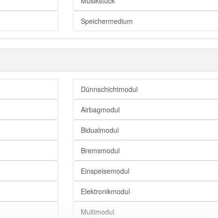
Musikstück
Bauelement
Speichermedium
Einheit
Element
Baugruppe
Komponente
Bauteil
Dünnschichtmodul
Airbagmodul
Mod-Datei
Bidualmodul
Trackermodul
Bremsmodul
Moduldatei
Einspeisemodul
Elektronikmodul
Multimodul