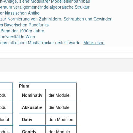
ahn-Anlage, siehe Modularer Modelleisenbahnbau
rraum verallgemeinernde algebraische Struktur
er klassischen Antike
zur Normierung von Zahnrädern, Schrauben und Gewinden
es Bayerischen Rundfunks
-Band der 1990er Jahre
universität in Wien
das mit einem Musik-Tracker erstellt wurde
Mehr lesen
Plural
odul
Nominativ
die Module
odul
Akkusativ
die Module
odul
Dativ
den Modulen
oduls
Genitiv
der Module