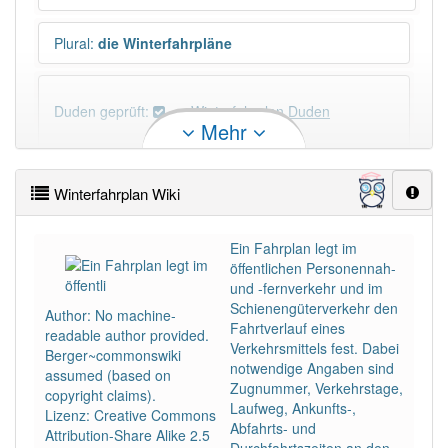
Plural
:
die Winterfahrpläne
Duden geprüft:
Winterfahrplan Duden
Mehr
Winterfahrplan Wiktionary
Winterfahrplan Wiki
PowerIndex:
5
Ein Fahrplan legt im
öffentlichen Personennah-
Häufigkeit: 4 von 10
und -fernverkehr und im
Schienengüterverkehr den
Author: No machine-
Wörter mit Endung
-winterfahrplan
: 1
Fahrtverlauf eines
readable author provided.
Verkehrsmittels fest. Dabei
Berger~commonswiki
notwendige Angaben sind
assumed (based on
Wörter mit Endung
-winterfahrplan
aber mit einem
Zugnummer, Verkehrstage,
copyright claims).
anderen Artikel
der
: 0
Laufweg, Ankunfts-,
Lizenz: Creative Commons
Abfahrts- und
Attribution-Share Alike 2.5