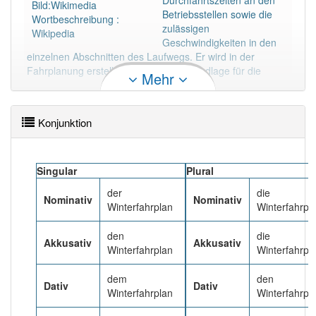
Durchfahrtszeiten an den
94% unserer Spielapp-Nutzer haben den Artikel
Bild:Wikimedia
Betriebsstellen sowie die
korrekt erraten.
Wortbeschreibung :
zulässigen
Wikipedia
Geschwindigkeiten in den
einzelnen Abschnitten des Laufwegs. Er wird in der
Fahrplanung erstellt und bietet die Grundlage für die
Mehr
Umlaufplanung.
Mehr lesen
Konjunktion
Singular
Plural
der
die
Nominativ
Nominativ
Winterfahrplan
Winterfahrpl
den
die
Akkusativ
Akkusativ
Winterfahrplan
Winterfahrpl
dem
den
Dativ
Dativ
Winterfahrplan
Winterfahrpl