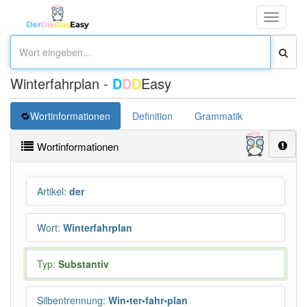
Toggle
navigati
Winterfahrplan -
D
D
D
Easy
Wortinformationen
Definition
Grammatik
Übersetz
Wortinformationen
Artikel
:
der
Wort
:
Winterfahrplan
Typ:
Substantiv
Silbentrennung
:
Win•ter•fahr•plan