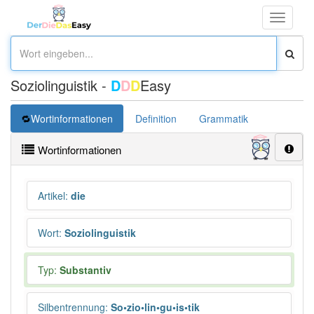
Toggle
navigati
Soziolinguistik -
D
D
D
Easy
Wortinformationen
Definition
Grammatik
Übersetz
Wortinformationen
Artikel
:
die
Wort
:
Soziolinguistik
Typ:
Substantiv
Silbentrennung
:
So•zio•lin•gu•is•tik