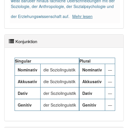
weist darüber hinaus fachliche Überschneidungen mit der
Soziologie, der Anthropologie, der Sozialpsychologie und
Häufigkeit: 2 von 10
der Erziehungswissenschaft auf.
Mehr lesen
Wörter mit Endung
-soziolinguistik
: 1
Konjunktion
Wörter mit Endung
-soziolinguistik
aber mit einem
anderen Artikel
die
: 0
Singular
Plural
85% unserer Spielapp-Nutzer haben den Artikel
korrekt erraten.
Nominativ
die Soziolinguistik
Nominativ
—
Akkusativ
die Soziolinguistik
Akkusativ
—
Dativ
der Soziolinguistik
Dativ
—
Genitiv
der Soziolinguistik
Genitiv
—