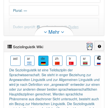
Plural
:
—
Duden geprüft:
Soziolinguistik Duden
Mehr
Soziolinguistik Wiktionary
Soziolinguistik Wiki
×
Wörter, die mit "-
tik
" enden, haben fast immer
Artikel:
die
.
az
ast
ar
de
zh
tr
sr
ru
Die Soziolinguistik ist eine Teildisziplin der
DER:
5
Ausnahmen
Sprachwissenschaft. Sie steht in enger Beziehung zur
Beispiele
Angewandten Linguistik und zur Allgemeinen Linguistik und
DIE:
720
wird je nach Definition von „angewandt“ entweder zur einen
oder zur anderen dieser beiden sprachwissenschaftlichen
DAS:
5
Ausnahmen
Beispiele
Hauptdisziplinen gerechnet. Werden sprachliche
Phänomene aus diachroner Sicht untersucht, besteht auch
ein Bezug zur Historischen Linguistik. Die Soziolinguistik
PowerIndex:
2