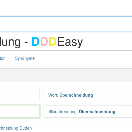
dung -
Easy
D
D
D
tion
Synonyme
Wort
:
Überschneidung
Silbentrennung
:
Über•schnei•dung
chneidung Duden