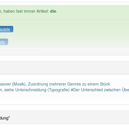
n, haben fast immer Artikel:
die
.
spiele
ele
Häufigkeit: 4 von 10
hneidung
: 1
Wörter mit End
0
ossover (Musik), Zuordnung mehrerer Genres zu einem Stück
en, siehe Unterschneidung (Typografie) #Der Unterschied zwischen Ü
 haben den Artikel korrekt erraten.
dung"