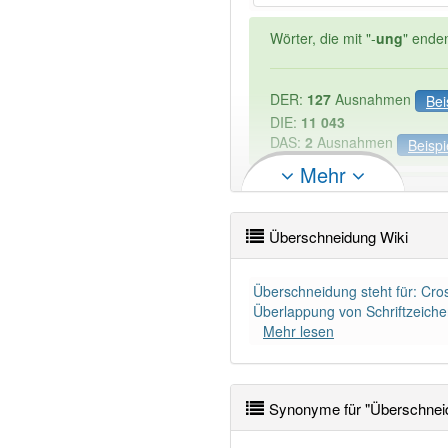
Wörter, die mit "-
ung
" ende
DER:
127
Ausnahmen
Bei
DIE:
11 043
DAS:
2
Ausnahmen
Beispi
Mehr
PowerIndex:
19
Überschneidung Wiki
Wörter mit Endung
-Übersc
Überschneidung steht für: Cr
Überlappung von Schriftzeich
84% unserer Spielapp-Nutzer
Mehr lesen
Synonyme für "Überschnei