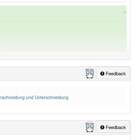
×
Feedback
ung
-Überschneidung
aber mit einem anderen Artikel
die
:
berschneidung und Unterschneidung
Feedback