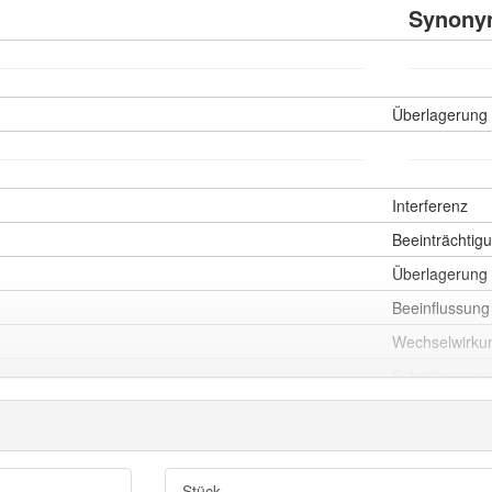
Synony
Überlagerung
Interferenz
Beeinträchtig
Überlagerung
Beeinflussung
Wechselwirku
Schnittmenge
us
Stück