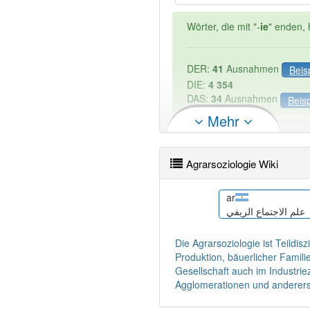
Wörter, die mit "-
ie
" enden, 
DER:
41
Ausnahmen
Beis
DIE:
4 354
DAS:
34
Ausnahmen
Beisp
Mehr
PowerIndex:
2
Agrarsoziologie Wiki
Wörter mit Endung
-agrarso
ca
ar
ie venkova
Sociologia rural
علم الاجتماع الريفي
94% unserer Spielapp-Nutzer
Die Agrarsoziologie ist Teildi
Produktion, bäuerlicher Famili
Gesellschaft auch im Industriez
Agglomerationen und andererse