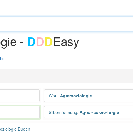
ogie -
Easy
D
D
D
tion
Wort
:
Agrarsoziologie
Silbentrennung
:
Ag•rar•so•zio•lo•gie
oziologie Duden