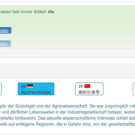
haben fast immer Artikel:
die
.
piele
iele
Häufigkeit: 2 von 10
ziologie
: 1
Wörter mit End
0
de
zh
Agrarsoziologie
鄉村社會學
 haben den Artikel korrekt erraten.
sziplin der Soziologie und der Agrarwissenschaft. Sie war ursprünglic
e und dörflicher Lebensweise in der Industriegesellschaft befasst, wob
eitalter fortbesteht. Das aktuelle wissenschaftliche Interesse richtet 
its auf entlegene Regionen, die in Gefahr sind, von der gesellschaftl