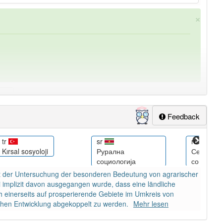
×
Feedback
ung
-agrarsoziologie
aber mit einem anderen Artikel
die
:
tr
sr
ru
Kırsal sosyoloji
Рурална
Сельская
социологија
социолог
h mit der Untersuchung der besonderen Bedeutung von agrarischer
ei implizit davon ausgegangen wurde, dass eine ländliche
sich einerseits auf prosperierende Gebiete im Umkreis von
ichen Entwicklung abgekoppelt zu werden.
Mehr lesen