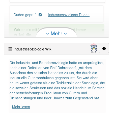
Duden geprüft:
Industriesoziologie Duden
×
Wörter, die mit "-
ie
" enden, haben fast immer
Mehr
Artikel:
die
.
Industriesoziologie Wiki
DER:
41
Ausnahmen
Beispiele
DIE:
4 354
Die Industrie- und Betriebssoziologie hatte es ursprünglich,
nach einer Definition von Ralf Dahrendorf, „mit dem
DAS:
34
Ausnahmen
Beispiele
Ausschnitt des sozialen Handelns zu tun, der durch die
industrielle Güterproduktion gegeben ist“. Sie wird aber
heute weiter gefasst als eine Teildisziplin der Soziologie, die
PowerIndex:
2
die sozialen Strukturen und das soziale Handeln im Bereich
der betriebsförmigen Produktion von Gütern und
Dienstleistungen und ihrer Umwelt zum Gegenstand hat.
Häufigkeit: 2 von 10
Mehr lesen
Wörter mit Endung
-industriesoziologie
: 1