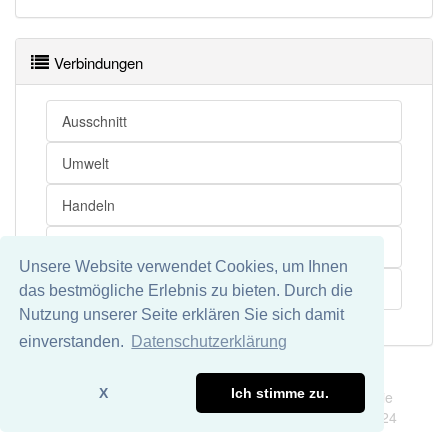
Wörter mit Endung
-industriesoziologie
aber mit
Verbindungen
einem anderen Artikel
die
: 0
Ausschnitt
99% unserer Spielapp-Nutzer haben den Artikel
korrekt erraten.
Umwelt
Handeln
Industrie
Unsere Website verwendet Cookies, um Ihnen
Soziologie
das bestmögliche Erlebnis zu bieten. Durch die
Nutzung unserer Seite erklären Sie sich damit
einverstanden.
Datenschutzerklärung
Impressum
Datenschutz
X
Ich stimme zu.
Wir übernehmen keine Garantie und keine Haftung für die
Richtigkeit und Vollständigkeit dieser Seite. DDDEasy 2024