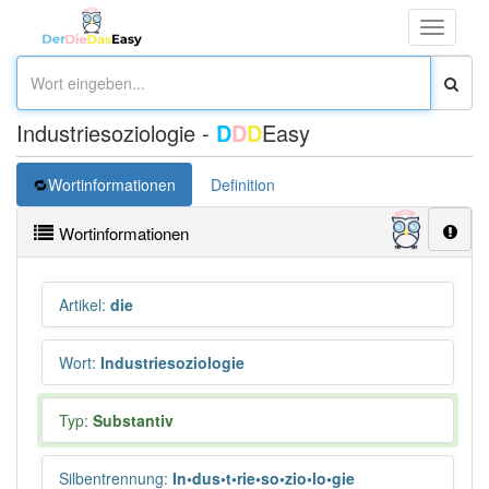
Toggle
navigati
Industriesoziologie -
D
D
D
Easy
Wortinformationen
Definition
Wortinformationen
Artikel
:
die
Wort
:
Industriesoziologie
Typ:
Substantiv
Silbentrennung
:
In•dus•t•rie•so•zio•lo•gie