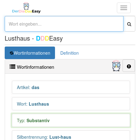
Toggle
navigati
Lusthaus -
D
D
D
Easy
Wortinformationen
Definition
Wortinformationen
Artikel
:
das
Wort
:
Lusthaus
Typ:
Substantiv
Silbentrennung
:
Lust•haus