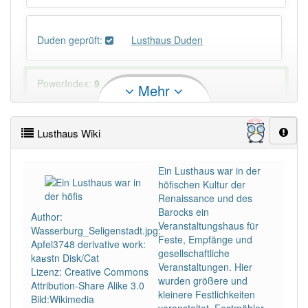
Duden geprüft:
Lusthaus Duden
PowerIndex:
9
Mehr
Häufigkeit: 4 von 10
Lusthaus Wiki
Wörter mit Endung
-lusthaus
: 1
Ein Lusthaus war in der
höfischen Kultur der
Wörter mit Endung
-lusthaus
aber mit einem
Renaissance und des
anderen Artikel
das
: 0
Barocks ein
Author:
Veranstaltungshaus für
Wasserburg_Seligenstadt.jpg:
Feste, Empfänge und
Das Wort wird häufig verwendet im Bereich
früher
Apfel3748 derivative work:
gesellschaftliche
kaʁstn Disk/Cat
Veranstaltungen. Hier
Lizenz: Creative Commons
90% unserer Spielapp-Nutzer haben den Artikel
wurden größere und
Attribution-Share Alike 3.0
korrekt erraten.
kleinere Festlichkeiten
Bild:Wikimedia