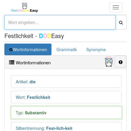
Toggle
navigati
Festlichkeit -
D
D
D
Easy
Wortinformationen
Grammatik
Synonyme
Überset
Wortinformationen
Artikel
:
die
Wort
:
Festlichkeit
Typ:
Substantiv
Silbentrennung
:
Fest•lich•keit