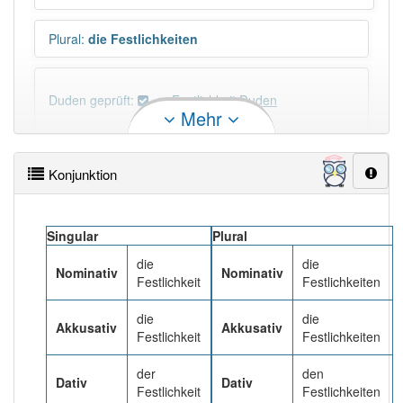
Plural
:
die Festlichkeiten
Duden geprüft:
Festlichkeit Duden
Mehr
Festlichkeit Wiktionary
Konjunktion
×
Wörter, die mit "-
keit
" enden, haben fast immer
Artikel:
die
.
Singular
Plural
die
die
DER:
0
Nominativ
Nominativ
Festlichkeit
Festlichkeiten
DIE:
2 313
DAS:
0
die
die
Akkusativ
Akkusativ
Festlichkeit
Festlichkeiten
PowerIndex:
15
der
den
Dativ
Dativ
Festlichkeit
Festlichkeiten
Häufigkeit: 4 von 10