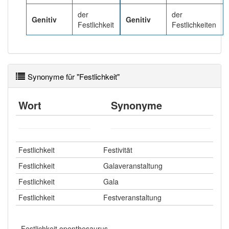
der
der
Genitiv
Genitiv
Wörter mit Endung
-festlichkeit
: 1
Festlichkeit
Festlichkeiten
Wörter mit Endung
-festlichkeit
aber mit einem
anderen Artikel
die
: 0
Synonyme für "Festlichkeit"
90% unserer Spielapp-Nutzer haben den Artikel
korrekt erraten.
Wort
Synonyme
Festlichkeit
Festivität
Festlichkeit
Galaveranstaltung
Festlichkeit
Gala
Festlichkeit
Festveranstaltung
Festlichkeit openthesaurus