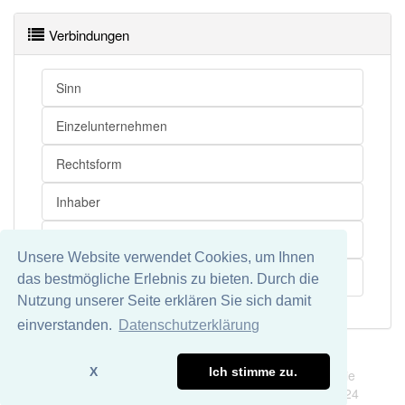
Verbindungen
Sinn
Einzelunternehmen
Rechtsform
Inhaber
Einzelkaufmann
Unsere Website verwendet Cookies, um Ihnen
Recht
das bestmögliche Erlebnis zu bieten. Durch die
Nutzung unserer Seite erklären Sie sich damit
einverstanden.
Datenschutzerklärung
Impressum
Datenschutz
X
Ich stimme zu.
Wir übernehmen keine Garantie und keine Haftung für die
Richtigkeit und Vollständigkeit dieser Seite. DDDEasy 2024