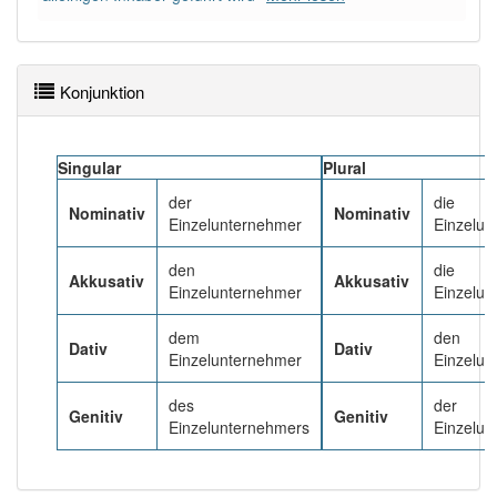
Konjunktion
Singular
Plural
der
die
Nominativ
Nominativ
Einzelunternehmer
Einzelun
den
die
Akkusativ
Akkusativ
Einzelunternehmer
Einzelun
dem
den
Dativ
Dativ
Einzelunternehmer
Einzelun
des
der
Genitiv
Genitiv
Einzelunternehmers
Einzelun