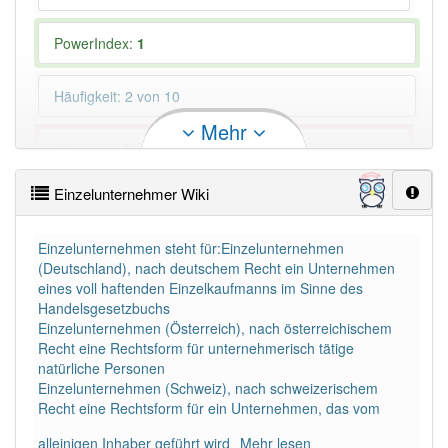
PowerIndex:
1
Häufigkeit: 2 von 10
Mehr
Wörter mit Endung
-einzelunternehmer
aber mit
einem anderen Artikel: -1
Einzelunternehmer Wiki
92% unserer Spielapp-Nutzer haben den Artikel
korrekt erraten.
Einzelunternehmen steht für:Einzelunternehmen
(Deutschland), nach deutschem Recht ein Unternehmen
eines voll haftenden Einzelkaufmanns im Sinne des
Handelsgesetzbuchs
Einzelunternehmen (Österreich), nach österreichischem
Recht eine Rechtsform für unternehmerisch tätige
natürliche Personen
Einzelunternehmen (Schweiz), nach schweizerischem
Recht eine Rechtsform für ein Unternehmen, das vom
alleinigen Inhaber geführt wird
Mehr lesen