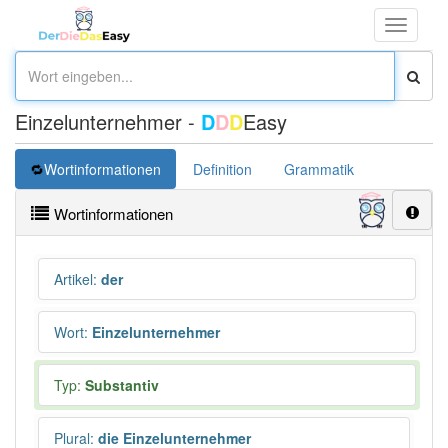
Toggle
navigati
Einzelunternehmer -
D
D
D
Easy
Wortinformationen
Definition
Grammatik
Übersetz
Wortinformationen
Artikel
:
der
Wort
:
Einzelunternehmer
Typ:
Substantiv
Plural
:
die Einzelunternehmer