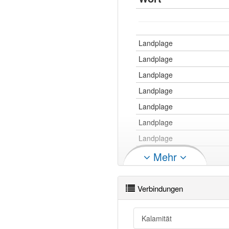
Landplage
Landplage
Landplage
Landplage
Landplage
Landplage
Landplage
Landplage
Mehr
Landplage
Landplage
Verbindungen
Landplage
Landplage
Kalamität