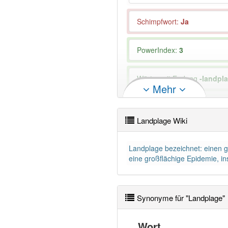
Schimpfwort
:
Ja
PowerIndex:
3
Wörter mit Endung
-landpl
Mehr
97% unserer Spielapp-Nutzer
Landplage Wiki
Landplage bezeichnet: einen gr
eine großflächige Epidemie, ins
Synonyme für "Landplage"
Wort