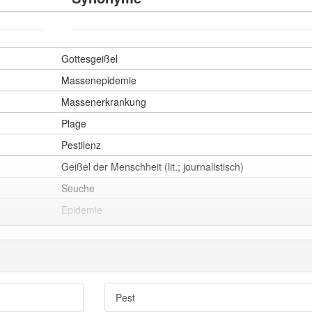
Gottesgeißel
Massenepidemie
Massenerkrankung
Plage
Pestilenz
Geißel der Menschheit (lit.; journalistisch)
Seuche
Epidemie
Quälgeist
Störenfried
Nervtöter
Ruhestörer
Pest