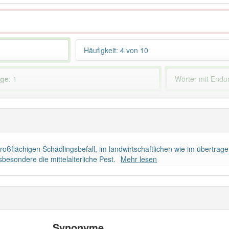
Häufigkeit: 4 von 10
age
: 1
Wörter mit End
 haben den Artikel korrekt erraten.
oßflächigen Schädlingsbefall, im landwirtschaftlichen wie im übertrag
besondere die mittelalterliche Pest.
Mehr lesen
Synonyme