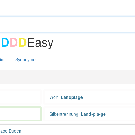
-
Easy
D
D
D
tion
Synonyme
Wort
:
Landplage
Silbentrennung
:
Land•pla•ge
lage Duden