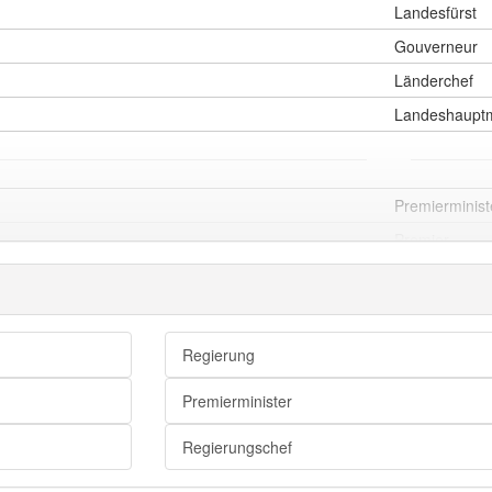
Landesfürst
Gouverneur
Länderchef
Landeshaupt
Premierminist
Premier
rus
Regierung
Premierminister
Regierungschef