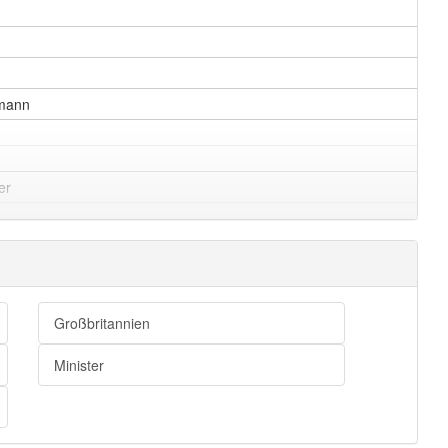
mann
er
Großbritannien
Minister