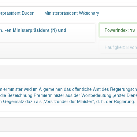
erpräsident Duden
Ministerpräsident Wiktionary
n: -en Ministerpräsident (N) und
PowerIndex:
13
Häufigkeit: 8 vo
rpräsident
: 1
Wörter mit End
: 0
 haben den Artikel korrekt erraten.
mierminister wird im Allgemeinen das öffentliche Amt des Regierungsch
h die Bezeichnung Premierminister aus der Wortbedeutung „erster Diene
im Gegensatz dazu als „Vorsitzender der Minister“, d. h. der Regierung.