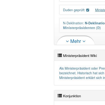
Duden geprüft:
Minist
N-Deklination
:
N-Deklinatio
Ministerpräsidenten (D)
Mehr
Wörter mit Endung
-ministe
Ministerpräsident Wiki
87% unserer Spielapp-Nutzer
Als Ministerpräsident oder Pre
bezeichnet. Historisch hat sic
Ministerpräsident erklärt sich 
Konjunktion