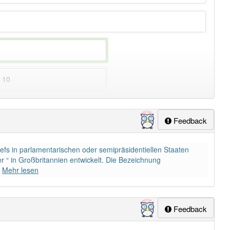
n 10
ung
-ministerpräsident
aber mit einem anderen Artikel
der
Feedback
efs in parlamentarischen oder semipräsidentiellen Staaten
r “ in Großbritannien entwickelt. Die Bezeichnung
Mehr lesen
Feedback