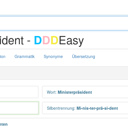
ident -
Easy
D
D
D
tion
Grammatik
Synonyme
Übersetzung
Wort
:
Ministerpräsident
Silbentrennung
:
Mi•nis•ter•prä•si•dent
nten