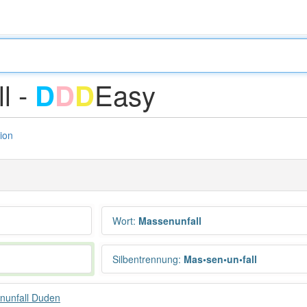
l -
Easy
D
D
D
tion
Wort
:
Massenunfall
Silbentrennung
:
Mas•sen•un•fall
nunfall Duden