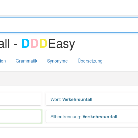
ll -
Easy
D
D
D
tion
Grammatik
Synonyme
Übersetzung
Wort
:
Verkehrsunfall
Silbentrennung
:
Ver•kehrs•un•fall