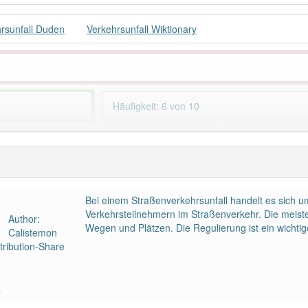
rsunfall Duden
Verkehrsunfall Wiktionary
Häufigkeit: 6 von 10
sunfall
: 1
Wörter mit End
 haben den Artikel korrekt erraten.
Bei einem Straßenverkehrsunfall handelt es sich u
Verkehrsteilnehmern im Straßenverkehr. Die meiste
Author:
Wegen und Plätzen. Die Regulierung ist ein wichtig
Calistemon
ribution-Share
a