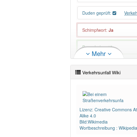
Duden geprüft:
Verkeh
Schimpfwort
:
Ja
PowerIndex:
19
Mehr
Wörter mit Endung
-verkehr
Verkehrsunfall Wiki
92% unserer Spielapp-Nutzer
Lizenz: Creative Commons Att
Alike 4.0
Bild:Wikimedia
Wortbeschreibung : Wikipedi