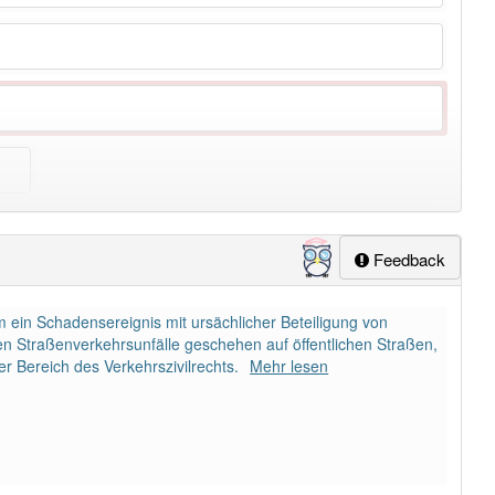
ung
-verkehrsunfall
aber mit einem anderen Artikel
der
: 0
Feedback
m ein Schadensereignis mit ursächlicher Beteiligung von
n Straßenverkehrsunfälle geschehen auf öffentlichen Straßen,
er Bereich des Verkehrszivilrechts.
Mehr lesen