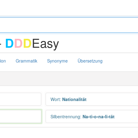
-
Easy
D
D
D
tion
Grammatik
Synonyme
Übersetzung
Wort
:
Nationalität
Silbentrennung
:
Na•ti•o•na•li•tät