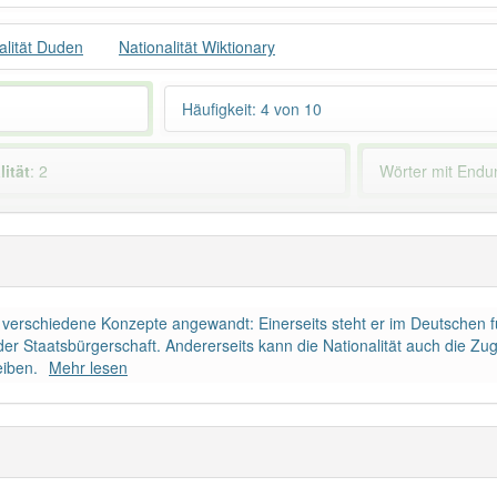
alität Duden
Nationalität Wiktionary
Häufigkeit: 4 von 10
lität
: 2
Wörter mit End
ndet im Bereich
bildungssprachlich
94% unserer Spie
für verschiedene Konzepte angewandt: Einerseits steht er im Deutschen f
der Staatsbürgerschaft. Andererseits kann die Nationalität auch die Zug
eiben.
Mehr lesen