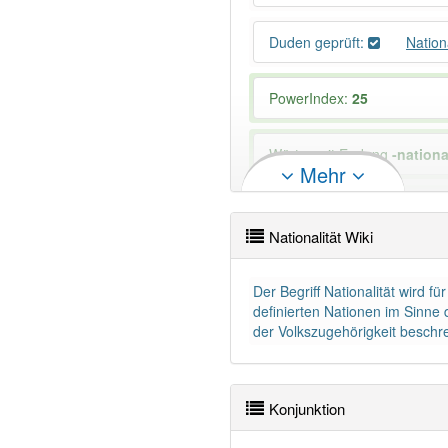
Duden geprüft:
Nation
PowerIndex:
25
Wörter mit Endung
-nationa
Mehr
Das Wort wird häufig verwe
Nationalität Wiki
Der Begriff Nationalität wird 
definierten Nationen im Sinne 
der Volkszugehörigkeit beschr
Konjunktion