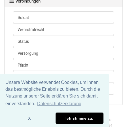
Verbindungen
Wörter mit Endung
-wehrverfassung
aber mit einem
Soldat
anderen Artikel
die
: 0
Wehrstrafrecht
90% unserer Spielapp-Nutzer haben den Artikel
korrekt erraten.
Status
Versorgung
Pflicht
Rechtsvorschrift
Unsere Website verwendet Cookies, um Ihnen
Stellung
das bestmögliche Erlebnis zu bieten. Durch die
Nutzung unserer Seite erklären Sie sich damit
einverstanden.
Datenschutzerklärung
Impressum
Datenschutz
X
Ich stimme zu.
Wir übernehmen keine Garantie und keine Haftung für die
Richtigkeit und Vollständigkeit dieser Seite. DDDEasy 2024