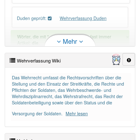
Duden geprüft:
Wehrverfassung Duden
×
Wörter, die mit "-
ung
" enden, haben fast immer
Mehr
Artikel:
die
.
Wehrverfassung Wiki
DER:
127
Ausnahmen
Beispiele
DIE:
11 043
Das Wehrrecht umfasst die Rechtsvorschriften über die
Stellung und den Einsatz der Streitkräfte, die Rechte und
DAS:
2
Ausnahmen
Beispiele
Pflichten der Soldaten, das Wehrbeschwerde- und
Wehrdisziplinarrecht, das Wehrstrafrecht, das Recht der
Soldatenbeteiligung sowie über den Status und die
PowerIndex:
2
Versorgung der Soldaten.
Mehr lesen
Häufigkeit: 2 von 10
Wörter mit Endung
-wehrverfassung
: 1