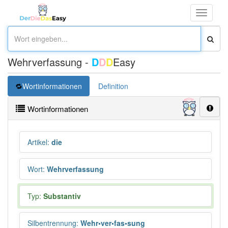
Toggle
navigati
Wehrverfassung -
D
D
D
Easy
Wortinformationen
Definition
Wortinformationen
Artikel
:
die
Wort
:
Wehrverfassung
Typ:
Substantiv
Silbentrennung
:
Wehr•ver•fas•sung