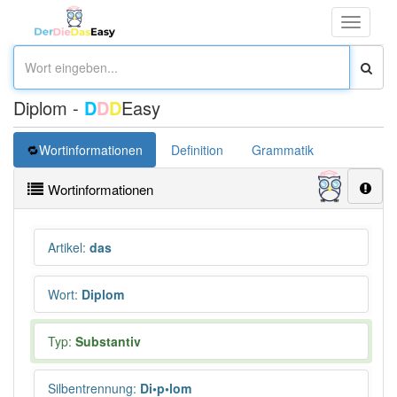
Toggle
navigati
Diplom -
D
D
D
Easy
Wortinformationen
Definition
Grammatik
Synonym
Wortinformationen
Artikel
:
das
Wort
:
Diplom
Typ:
Substantiv
Silbentrennung
:
Di•p•lom