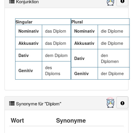
97% unserer Spielapp-Nutzer haben den Artikel
Konjunktion
korrekt erraten.
Singular
Plural
Nominativ
das Diplom
Nominativ
die Diplome
Akkusativ
das Diplom
Akkusativ
die Diplome
Dativ
dem Diplom
den
Dativ
Diplomen
des
Genitiv
Diploms
Genitiv
der Diplome
Synonyme für "Diplom"
Wort
Synonyme