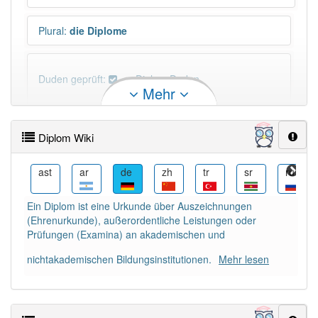
Plural
:
die Diplome
Duden geprüft:
Diplom Duden
Mehr
Diplom Wiktionary
Diplom Wiki
PowerIndex:
7
az
ast
ar
de
zh
tr
sr
ru
Häufigkeit: 4 von 10
Ein Diplom ist eine Urkunde über Auszeichnungen
(Ehrenurkunde), außerordentliche Leistungen oder
Wörter mit Endung
-diplom
: 3
Prüfungen (Examina) an akademischen und
nichtakademischen Bildungsinstitutionen.
Mehr lesen
Wörter mit Endung
-diplom
aber mit einem anderen
Artikel
das
: 0