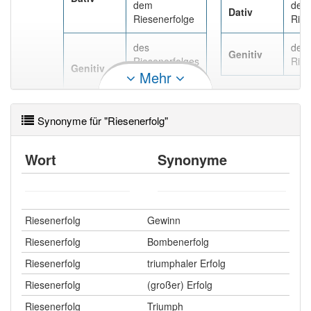
Das Wort wird häufig verwendet im Bereich
dem
den
Dativ
umgangssprachlich emotional verstärkend
Riesenerfolge
Ries
des
der
95% unserer Spielapp-Nutzer haben den Artikel
Genitiv
Riesenerfolges
Ries
korrekt erraten.
Genitiv
Mehr
, des
Riesenerfolgs
Synonyme für "Riesenerfolg"
Wort
Synonyme
Riesenerfolg
Gewinn
Riesenerfolg
Bombenerfolg
Riesenerfolg
triumphaler Erfolg
Riesenerfolg
(großer) Erfolg
Riesenerfolg
Triumph