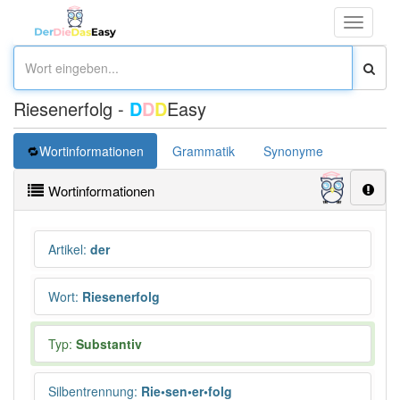
Toggle
navigati
Riesenerfolg -
D
D
D
Easy
Wortinformationen
Grammatik
Synonyme
Wortinformationen
Artikel
:
der
Wort
:
Riesenerfolg
Typ:
Substantiv
Silbentrennung
:
Rie•sen•er•folg