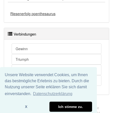
Riesenerfolg openthesaurus
Verbindungen
Gewinn
Triumph
Erfolg
Unsere Website verwendet Cookies, um Ihnen
Bombenerfolg
das bestmögliche Erlebnis zu bieten. Durch die
Nutzung unserer Seite erklären Sie sich damit
einverstanden.
Datenschutzerklärung
Impressum
Datenschutz
X
Ich stimme zu.
Wir übernehmen keine Garantie und keine Haftung für die
Richtigkeit und Vollständigkeit dieser Seite. DDDEasy 2024