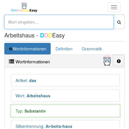
Toggle
navigati
Arbeitshaus -
D
D
D
Easy
Wortinformationen
Definition
Grammatik
Übersetz
Wortinformationen
Artikel
:
das
Wort
:
Arbeitshaus
Typ:
Substantiv
Silbentrennung
:
Ar•beits•haus