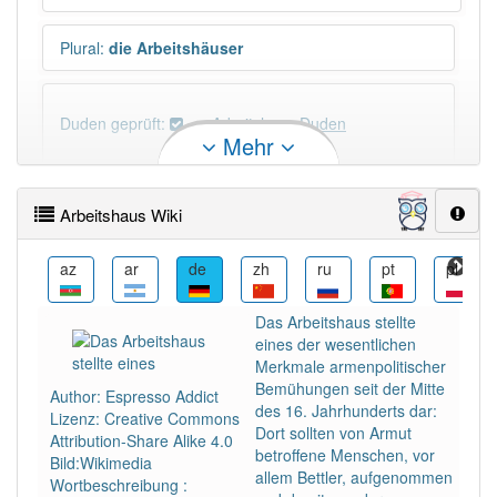
Plural
:
die Arbeitshäuser
Duden geprüft:
Arbeitshaus Duden
Mehr
Arbeitshaus Wiktionary
Arbeitshaus Wiki
PowerIndex:
9
cy
az
ar
de
zh
ru
pt
pl
Häufigkeit: 4 von 10
Das Arbeitshaus stellte
eines der wesentlichen
Wörter mit Endung
-arbeitshaus
: 1
Merkmale armenpolitischer
Bemühungen seit der Mitte
Author: Espresso Addict
des 16. Jahrhunderts dar:
Lizenz: Creative Commons
Wörter mit Endung
-arbeitshaus
aber mit einem
Dort sollten von Armut
Attribution-Share Alike 4.0
anderen Artikel
das
: 0
betroffene Menschen, vor
Bild:Wikimedia
allem Bettler, aufgenommen
Wortbeschreibung :