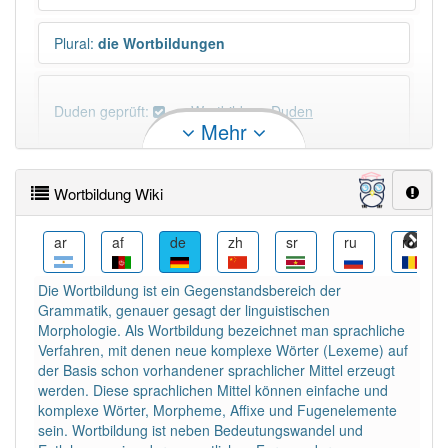
Plural
:
die Wortbildungen
Duden geprüft:
Wortbildung Duden
Mehr
Wortbildung Wiktionary
Wortbildung Wiki
×
Wörter, die mit "-
ung
" enden, haben fast immer
Artikel:
die
.
be
ar
af
de
zh
sr
ru
ro
Die Wortbildung ist ein Gegenstandsbereich der
DER:
127
Ausnahmen
Grammatik, genauer gesagt der linguistischen
Beispiele
Morphologie. Als Wortbildung bezeichnet man sprachliche
DIE:
11 043
Verfahren, mit denen neue komplexe Wörter (Lexeme) auf
der Basis schon vorhandener sprachlicher Mittel erzeugt
DAS:
2
Ausnahmen
Beispiele
werden. Diese sprachlichen Mittel können einfache und
komplexe Wörter, Morpheme, Affixe und Fugenelemente
sein. Wortbildung ist neben Bedeutungswandel und
PowerIndex:
9