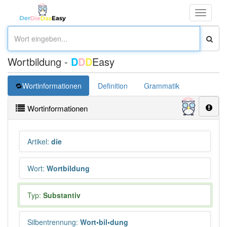
Toggle
navigati
Wortbildung -
D
D
D
Easy
Wortinformationen
Definition
Grammatik
Synonym
Wortinformationen
Artikel
:
die
Wort
:
Wortbildung
Typ:
Substantiv
Silbentrennung
:
Wort•bil•dung