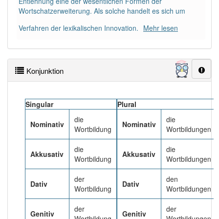
Entlehnung eine der wesentlichen Formen der
Wortschatzerweiterung. Als solche handelt es sich um
Häufigkeit: 4 von 10
Verfahren der lexikalischen Innovation.
Mehr lesen
Wörter mit Endung
-wortbildung
: 1
Konjunktion
Wörter mit Endung
-wortbildung
aber mit einem
anderen Artikel
die
: 0
Singular
Plural
Das Wort wird häufig verwendet im Bereich
Sprachwissenschaft
die
die
Nominativ
Nominativ
Wortbildung
Wortbildungen
97% unserer Spielapp-Nutzer haben den Artikel
die
die
korrekt erraten.
Akkusativ
Akkusativ
Wortbildung
Wortbildungen
der
den
Dativ
Dativ
Wortbildung
Wortbildungen
der
der
Genitiv
Genitiv
Wortbildung
Wortbildungen