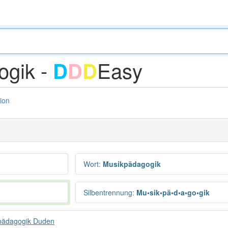
ogik -
Easy
D
D
D
tion
Wort
:
Musikpädagogik
Silbentrennung
:
Mu•sik•pä•d•a•go•gik
pädagogik Duden