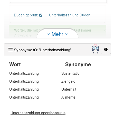
Duden geprüft:
Unterhaltszahlung Duden
×
Wörter, die mit "-
ung
" enden, haben fast immer
Mehr
Artikel:
die
.
Synonyme für "Unterhaltszahlung"
DER:
127
Ausnahmen
Beispiele
Wort
DIE:
11 043
Synonyme
DAS:
2
Ausnahmen
Beispiele
Unterhaltszahlung
Sustentation
Unterhaltszahlung
Ziehgeld
PowerIndex:
9
Unterhaltszahlung
Unterhalt
Unterhaltszahlung
Alimente
Häufigkeit: 4 von 10
Unterhaltszahlung openthesaurus
Wörter mit Endung
-unterhaltszahlung
: 1