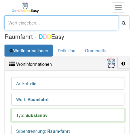
Toggle
navigati
Raumfahrt -
D
D
D
Easy
Wortinformationen
Definition
Grammatik
Synonym
Wortinformationen
Artikel
:
die
Wort
:
Raumfahrt
Typ:
Substantiv
Silbentrennung
:
Raum•fahrt