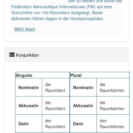
von 50 Meilen und durch die
84% unserer Spielapp-Nutzer haben den Artikel
Fédération Aéronautique Internationale (FAI) auf eine
korrekt erraten.
Grenzhöhe von 100 Kilometern festgelegt. Beide
definierten Höhen liegen in der Hochatmosphäre.
Mehr lesen
Konjunktion
Singular
Plural
die
die
Nominativ
Nominativ
Raumfahrt
Raumfahrten
die
die
Akkusativ
Akkusativ
Raumfahrt
Raumfahrten
der
den
Dativ
Dativ
Raumfahrt
Raumfahrten