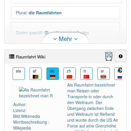
Plural
:
die Raumfahrten
Duden geprüft:
Raumfahrt Duden
Mehr
Raumfahrt Wiktionary
Raumfahrt Wiki
PowerIndex:
25
an
als
af
de
zh
tr
sr
ru
Häufigkeit: 6 von 10
Als Raumfahrt bezeichnet
man Reisen oder
Wörter mit Endung
-raumfahrt
: 2
Transporte in oder durch
den Weltraum. Der
Author:
Übergang zwischen Erde
Lizenz:
Wörter mit Endung
-raumfahrt
aber mit einem
und Weltraum ist fließend
Bild:Wikimedia
anderen Artikel
die
: 0
und wurde durch die US Air
Wortbeschreibung :
Force auf eine Grenzhöhe
Wikipedia