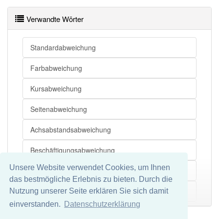
Verzerrung
Abweichung
Unterschied
Verwandte Wörter
Differenz
Abweichung
Ungereimtheit(en)
Abweichung
Widersprüchlichkeit(en)
Divergenz
Standardabweichung
Abweichung
Unterschied
Bias
Farbabweichung
Abweichung
Verschiedenheit
Abweichung
Differenz
Kursabweichung
Seitenabweichung
Abweichung
Ablenkung
Achsabstandsabweichung
Abweichung
Abschweifung
Beschäftigungsabweichung
Abweichung
Verschiedenartigkeit
Unsere Website verwendet Cookies, um Ihnen
Betragsabweichung
Abweichung
Auseinandergehen
das bestmögliche Erlebnis zu bieten. Durch die
Abweichung
Ungleichheit
Bohrlochabweichung
Nutzung unserer Seite erklären Sie sich damit
Mehr
Abweichung
Divergenz
einverstanden.
Datenschutzerklärung
Entwicklungsabweichung
Abweichung
Antagonismus