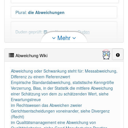
Plural
:
die Abweichungen
Duden geprüft:
Abweichung Duden
Mehr
Abweichung Wiktionary
Abweichung Wiki
×
Wörter, die mit "-
ung
" enden, haben fast immer
Artikel:
die
.
Abweichung oder Schwankung steht für: Messabweichung,
Differenz zu einem Referenzwert
Empirische Standardabweichung, statistische Kenngröße
DER:
127
Ausnahmen
Verzerrung, Bias, in der Statistik die mittlere Abweichung
Beispiele
einer Schätzung von dem zu schätzenden Wert, siehe
DIE:
11 043
Erwartungstreue
im Rechtswesen das Abweichen zweier
DAS:
2
Ausnahmen
Beispiele
Gerichtsentscheidungen voneinander, siehe Divergenz
(Recht)
im Qualitätsmanagement eine Abweichung von
PowerIndex:
676