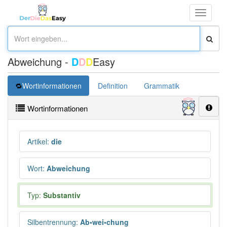
Toggle
navigati
Abweichung -
D
D
D
Easy
Wortinformationen
Definition
Grammatik
Synonym
Wortinformationen
Artikel
:
die
Wort
:
Abweichung
Typ:
Substantiv
Silbentrennung
:
Ab•wei•chung