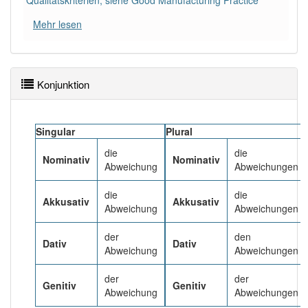
Qualitätskriterien, siehe Good Manufacturing Practice
Mehr lesen
Häufigkeit: 6 von 10
Wörter mit Endung
-abweichung
: 5
Konjunktion
Wörter mit Endung
-abweichung
aber mit einem
anderen Artikel
die
: 0
Singular
Plural
87% unserer Spielapp-Nutzer haben den Artikel
die
die
Nominativ
Nominativ
korrekt erraten.
Abweichung
Abweichungen
die
die
Akkusativ
Akkusativ
Abweichung
Abweichungen
der
den
Dativ
Dativ
Abweichung
Abweichungen
der
der
Genitiv
Genitiv
Abweichung
Abweichungen