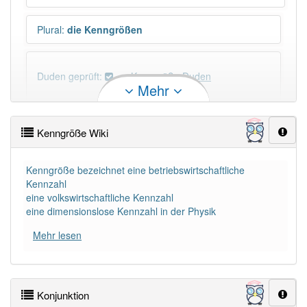
Plural
:
die Kenngrößen
Duden geprüft:
Kenngröße Duden
Mehr
Kenngröße Wiktionary
Kenngröße Wiki
PowerIndex:
3
Kenngröße bezeichnet eine betriebswirtschaftliche
Kennzahl
Häufigkeit: 2 von 10
eine volkswirtschaftliche Kennzahl
eine dimensionslose Kennzahl in der Physik
Wörter mit Endung
-kenngröße
: 1
Mehr lesen
Wörter mit Endung
-kenngröße
aber mit einem
anderen Artikel
die
: 0
Konjunktion