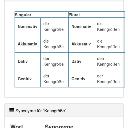
87% unserer Spielapp-Nutzer haben den Artikel
korrekt erraten.
Singular
Plural
die
die
Nominativ
Nominativ
Kenngröße
Kenngrößen
die
die
Akkusativ
Akkusativ
Kenngröße
Kenngrößen
der
den
Dativ
Dativ
Kenngröße
Kenngrößen
der
der
Genitiv
Genitiv
Kenngröße
Kenngrößen
Synonyme für "Kenngröße"
Wort
Synonyme