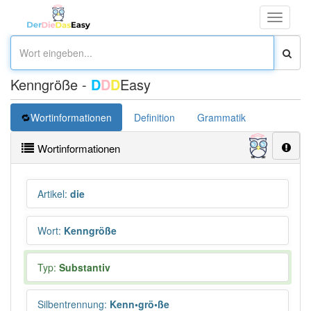
Toggle
navigati
Kenngröße -
D
D
D
Easy
Wortinformationen
Definition
Grammatik
Synonym
Wortinformationen
Artikel
:
die
Wort
:
Kenngröße
Typ:
Substantiv
Silbentrennung
:
Kenn•grö•ße