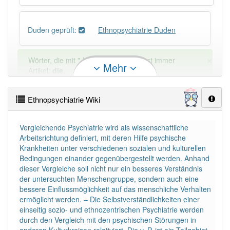
Duden geprüft:
Ethnopsychiatrie Duden
×
Wörter, die mit "-
ie
" enden, haben fast immer
Mehr
Artikel:
die
.
Ethnopsychiatrie Wiki
DER:
41
Ausnahmen
Beispiele
DIE:
4 354
Vergleichende Psychiatrie wird als wissenschaftliche
Arbeitsrichtung definiert, mit deren Hilfe psychische
DAS:
34
Ausnahmen
Beispiele
Krankheiten unter verschiedenen sozialen und kulturellen
Bedingungen einander gegenübergestellt werden. Anhand
dieser Vergleiche soll nicht nur ein besseres Verständnis
PowerIndex:
2
der untersuchten Menschengruppe, sondern auch eine
bessere Einflussmöglichkeit auf das menschliche Verhalten
ermöglicht werden. – Die Selbstverständlichkeiten einer
Häufigkeit: 2 von 10
einseitig sozio- und ethnozentrischen Psychiatrie werden
durch den Vergleich mit den psychischen Störungen in
Wörter mit Endung
-ethnopsychiatrie
: 1