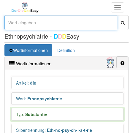
Toggle
navigati
Ethnopsychiatrie -
D
D
D
Easy
Wortinformationen
Definition
Wortinformationen
Artikel
:
die
Wort
:
Ethnopsychiatrie
Typ:
Substantiv
Silbentrennung
:
Eth•no•psy•ch•i•a•t•rie