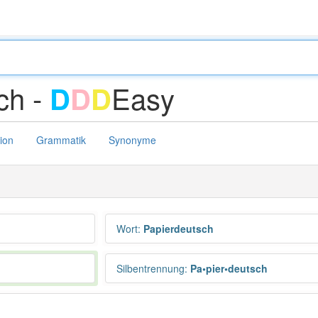
ch -
Easy
D
D
D
tion
Grammatik
Synonyme
Wort
:
Papierdeutsch
Silbentrennung
:
Pa•pier•deutsch