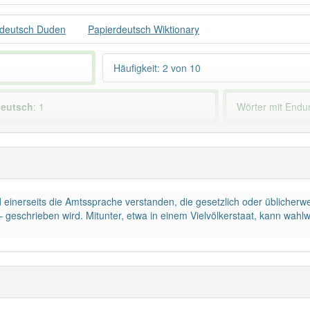
rdeutsch Duden
Papierdeutsch Wiktionary
Häufigkeit: 2 von 10
deutsch
: 1
Wörter mit End
ndet im Bereich
abwertend
88% unserer Spie
 einerseits die Amtssprache verstanden, die gesetzlich oder üblicher
geschrieben wird. Mitunter, etwa in einem Vielvölkerstaat, kann wa