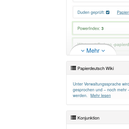
Duden geprüft:
Papie
PowerIndex:
3
Wörter mit Endung
-papier
Mehr
Das Wort wird häufig verwe
Papierdeutsch Wiki
Unter Verwaltungssprache wird
gesprochen und – noch mehr – 
werden.
Mehr lesen
Konjunktion