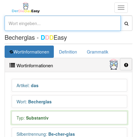
Toggle
navigati
Becherglas -
D
D
D
Easy
Wortinformationen
Definition
Grammatik
Synonym
Wortinformationen
Artikel
:
das
Wort
:
Becherglas
Typ:
Substantiv
Silbentrennung
:
Be•cher•glas