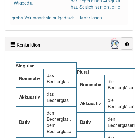
der Regel einen Ausguss
Das Wort wird häufig verwendet im Bereich
Wikipedia
hat. Seitlich ist meist eine
Chemie
grobe Volumenskala aufgedruckt.
Mehr lesen
93% unserer Spielapp-Nutzer haben den Artikel
korrekt erraten.
Konjunktion
Singular
Plural
das
Nominativ
Becherglas
die
Nominativ
Bechergläser
das
Akkusativ
Becherglas
die
Akkusativ
Bechergläser
dem
Becherglas ,
den
Dativ
Dativ
dem
Bechergläsern
Becherglase
der