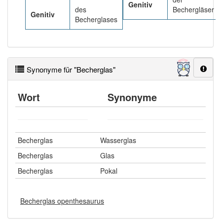
Genitiv
des
Bechergläser
Genitiv
Becherglases
Synonyme für "Becherglas"
Wort
Synonyme
Becherglas
Wasserglas
Becherglas
Glas
Becherglas
Pokal
Becherglas openthesaurus