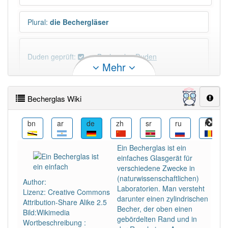
Plural
:
die Bechergläser
Duden geprüft:
Becherglas Duden
Mehr
Becherglas Wiktionary
Becherglas Wiki
PowerIndex:
13
ca
bn
ar
de
zh
sr
ru
ro
Häufigkeit: 2 von 10
Ein Becherglas ist ein
einfaches Glasgerät für
Wörter mit Endung
-becherglas
: 1
verschiedene Zwecke in
(naturwissenschaftlichen)
Author:
Laboratorien. Man versteht
Lizenz: Creative Commons
Wörter mit Endung
-becherglas
aber mit einem
darunter einen zylindrischen
Attribution-Share Alike 2.5
anderen Artikel
das
: 0
Becher, der oben einen
Bild:Wikimedia
gebördelten Rand und in
Wortbeschreibung :