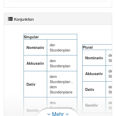
90% unserer Spielapp-Nutzer haben den Artikel
korrekt erraten.
Konjunktion
Singular
der
Plural
Nominativ
Stundenplan
die
Nominativ
Stu
den
Akkusativ
Stundenplan
die
Akkusativ
Stu
dem
Stundenplan ,
Dativ
dem
den
Dativ
Stundenplane
Stu
des
der
Genitiv
Stundenplans ,
Stu
Genitiv
Mehr
des