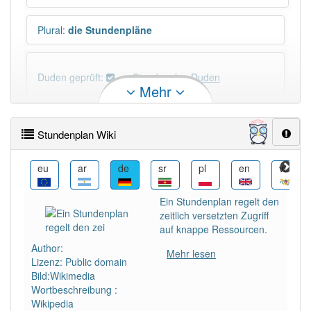
Plural
:
die Stundenpläne
Duden geprüft:
Stundenplan Duden
Mehr
Stundenplan Wiktionary
Stundenplan Wiki
PowerIndex:
9
i
eu
ar
de
sr
pl
en
vi
Häufigkeit: 4 von 10
Ein Stundenplan regelt den
zeitlich versetzten Zugriff
Wörter mit Endung
-stundenplan
: 1
auf knappe Ressourcen.
Author:
Mehr lesen
Lizenz: Public domain
Wörter mit Endung
-stundenplan
aber mit einem
Bild:Wikimedia
anderen Artikel
der
: 0
Wortbeschreibung :
Wikipedia