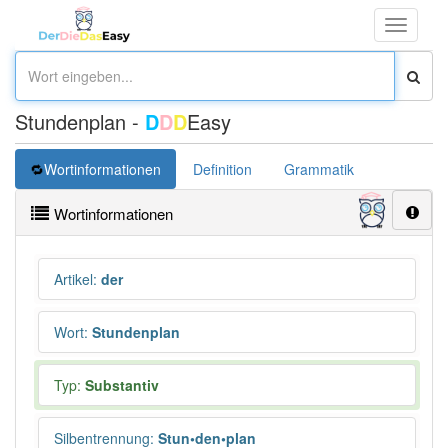
Toggle
navigati
Stundenplan -
D
D
D
Easy
Wortinformationen
Definition
Grammatik
Übersetz
Wortinformationen
Artikel
:
der
Wort
:
Stundenplan
Typ:
Substantiv
Silbentrennung
:
Stun•den•plan