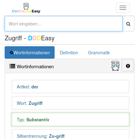
Toggle
navigati
Zugriff -
D
D
D
Easy
Wortinformationen
Definition
Grammatik
Synonym
Wortinformationen
Artikel
:
der
Wort
:
Zugriff
Typ:
Substantiv
Silbentrennung
:
Zu•griff