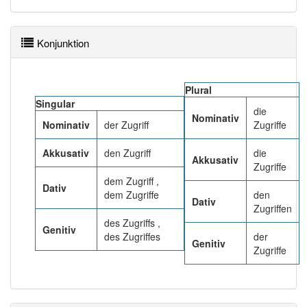
93% unserer Spielapp-Nutzer haben den Artikel
korrekt erraten.
Konjunktion
Plural
Singular
die
Nominativ
Nominativ
der Zugriff
Zugriffe
Akkusativ
den Zugriff
die
Akkusativ
Zugriffe
dem Zugriff ,
Dativ
dem Zugriffe
den
Dativ
Zugriffen
des Zugriffs ,
Genitiv
des Zugriffes
der
Genitiv
Zugriffe