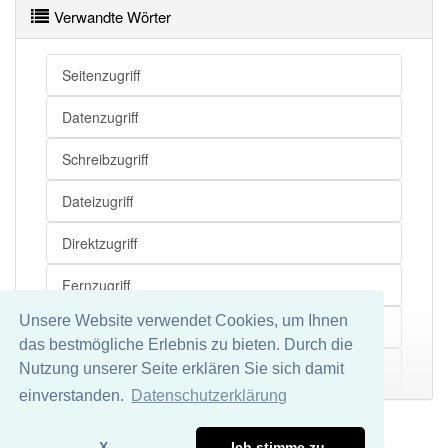
Verwandte Wörter
Seitenzugriff
Datenzugriff
Schreibzugriff
Dateizugriff
Direktzugriff
Fernzugriff
Unsere Website verwendet Cookies, um Ihnen
Festplattenzugriff
das bestmögliche Erlebnis zu bieten. Durch die
Lese-Schreib-Zugriff
Nutzung unserer Seite erklären Sie sich damit
Mehr
einverstanden.
Datenschutzerklärung
Lesezugriff
Impressum
Datenschutz
X
Ich stimme zu.