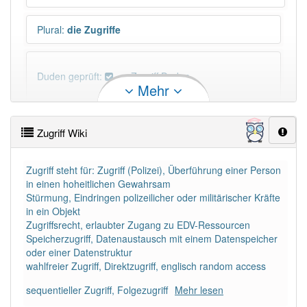
Plural
:
die Zugriffe
Duden geprüft:
Zugriff Duden
Mehr
Zugriff Wiktionary
Zugriff Wiki
PowerIndex:
169
Zugriff steht für: Zugriff (Polizei), Überführung einer Person
in einen hoheitlichen Gewahrsam
Häufigkeit: 6 von 10
Stürmung, Eindringen polizeilicher oder militärischer Kräfte
in ein Objekt
Wörter mit Endung
-zugriff
: 4
Zugriffsrecht, erlaubter Zugang zu EDV-Ressourcen
Speicherzugriff, Datenaustausch mit einem Datenspeicher
oder einer Datenstruktur
Wörter mit Endung
-zugriff
aber mit einem anderen
wahlfreier Zugriff, Direktzugriff, englisch random access
Artikel
der
: 0
sequentieller Zugriff, Folgezugriff
Mehr lesen