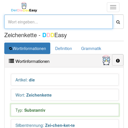
Toggle
navigati
Zeichenkette -
D
D
D
Easy
Wortinformationen
Definition
Grammatik
Synonym
Wortinformationen
Artikel
:
die
Wort
:
Zeichenkette
Typ:
Substantiv
Silbentrennung
:
Zei•chen•ket•te