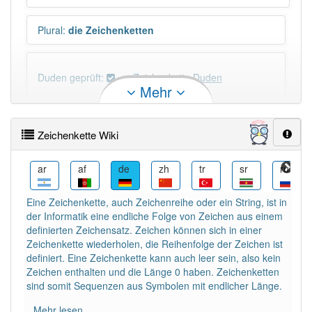
Plural
:
die Zeichenketten
Duden geprüft:
Zeichenkette Duden
Mehr
Zeichenkette Wiktionary
Zeichenkette Wiki
PowerIndex:
5
be
ar
af
de
zh
tr
sr
ru
Häufigkeit: 4 von 10
Eine Zeichenkette, auch Zeichenreihe oder ein String, ist in
der Informatik eine endliche Folge von Zeichen aus einem
Wörter mit Endung
-zeichenkette
: 1
definierten Zeichensatz. Zeichen können sich in einer
Zeichenkette wiederholen, die Reihenfolge der Zeichen ist
definiert. Eine Zeichenkette kann auch leer sein, also kein
Wörter mit Endung
-zeichenkette
aber mit einem
Zeichen enthalten und die Länge 0 haben. Zeichenketten
anderen Artikel
die
: 0
sind somit Sequenzen aus Symbolen mit endlicher Länge.
Mehr lesen