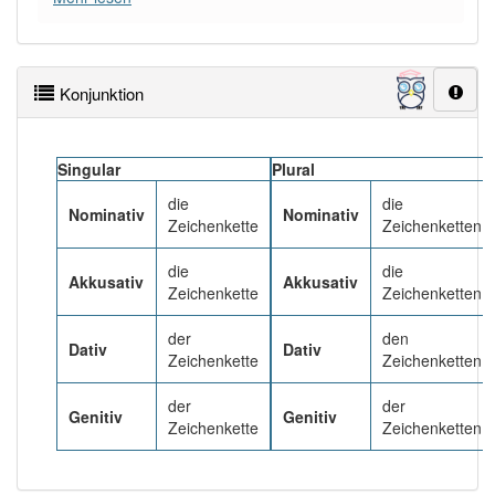
99% unserer Spielapp-Nutzer haben den Artikel
korrekt erraten.
Konjunktion
Singular
Plural
die
die
Nominativ
Nominativ
Zeichenkette
Zeichenketten
die
die
Akkusativ
Akkusativ
Zeichenkette
Zeichenketten
der
den
Dativ
Dativ
Zeichenkette
Zeichenketten
der
der
Genitiv
Genitiv
Zeichenkette
Zeichenketten