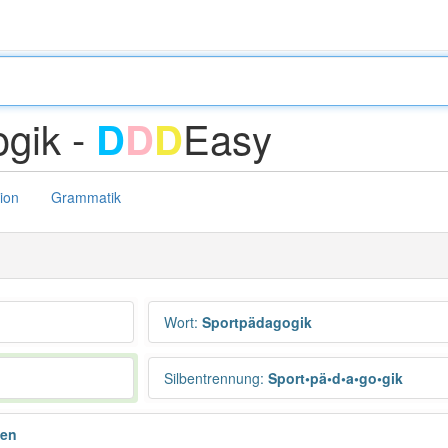
gik -
Easy
D
D
D
tion
Grammatik
Wort
:
Sportpädagogik
Silbentrennung
:
Sport•pä•d•a•go•gik
ken