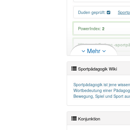
Duden geprüft:
Sport
PowerIndex:
2
Wörter mit Endung
-sportp
Mehr
96% unserer Spielapp-Nutzer
Sportpädagogik Wiki
Sportpädagogik ist jene wissen
Wortbedeutung einer Pädagogik
Bewegung, Spiel und Sport ausg
Konjunktion