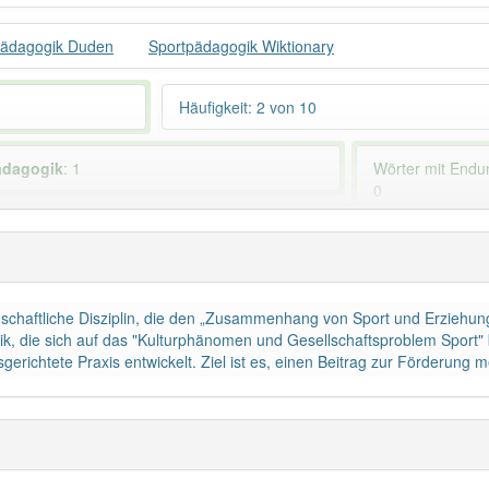
pädagogik Duden
Sportpädagogik Wiktionary
Häufigkeit: 2 von 10
ädagogik
: 1
Wörter mit End
0
 haben den Artikel korrekt erraten.
schaftliche Disziplin, die den „Zusammenhang von Sport und Erziehung“
, die sich auf das "Kulturphänomen und Gesellschaftsproblem Sport" 
erichtete Praxis entwickelt. Ziel ist es, einen Beitrag zur Förderung m