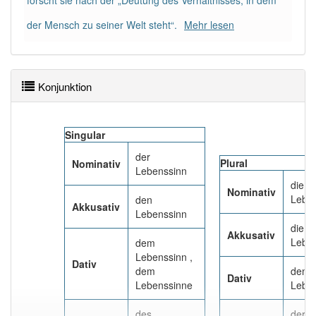
forscht sie nach der „Deutung des Verhältnisses, in dem
91% unserer Spielapp-Nutzer haben den Artikel
korrekt erraten.
der Mensch zu seiner Welt steht“.
Mehr lesen
Konjunktion
Singular
der
Plural
Nominativ
Lebenssinn
die
Nominativ
Lebe
den
Akkusativ
Lebenssinn
die
Akkusativ
Lebe
dem
Lebenssinn ,
Dativ
dem
den
Dativ
Lebenssinne
Lebe
des
der