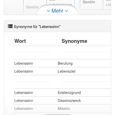
Genitiv
Lebenssinnes
Lebe
Genitiv
Mehr
, des
Lebenssinns
Synonyme für "Lebenssinn"
Wort
Synonyme
Lebenssinn
Berufung
Lebenssinn
Lebensziel
Lebenssinn
Existenzgrund
Lebenssinn
Daseinszweck
Lebenssinn
Mission