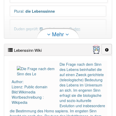
Plural
:
die Lebenssinne
Duden geprüft:
Lebenssinn Duden
Mehr
Lebenssinn Wiktionary
Lebenssinn Wiki
PowerIndex:
3
Die Frage nach dem Sinn
des Lebens beinhaltet die
Häufigkeit: 4 von 10
auf einen Zweck gerichtete
(teleologische) Bedeutung
Author:
Wörter mit Endung
-lebenssinn
: 1
des Lebens im Universum
Lizenz: Public domain
an sich. Im engeren Sinn
Bild:Wikimedia
erfragt sie die biologische
Wortbeschreibung :
Wörter mit Endung
-lebenssinn
aber mit einem
und sozio-kulturelle
Wikipedia
anderen Artikel
der
: 0
Evolution und insbesondere
die Bestimmung des Homo sapiens. Im engsten Sinn