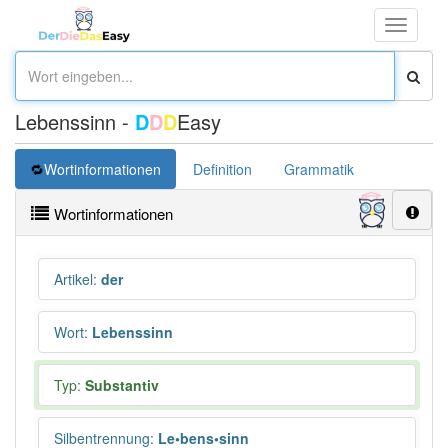
Toggle
navigati
Lebenssinn -
D
D
D
Easy
Wortinformationen
Definition
Grammatik
Synonym
Wortinformationen
Artikel
:
der
Wort
:
Lebenssinn
Typ:
Substantiv
Silbentrennung
:
Le•bens•sinn