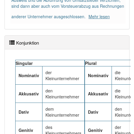
Ausweis und die Abführung von Umsatzsteuer verzichten,
89% unserer Spielapp-Nutzer haben den Artikel
sind dann aber auch vom Vorsteuerabzug aus Rechnungen
korrekt erraten.
anderer Unternehmer ausgeschlossen.
Mehr lesen
Konjunktion
Singular
Plural
der
die
Nominativ
Nominativ
Kleinunternehmer
Kleinunte
den
die
Akkusativ
Akkusativ
Kleinunternehmer
Kleinunte
dem
den
Dativ
Dativ
Kleinunternehmer
Kleinunt
des
der
Genitiv
Genitiv
Kleinunternehmers
Kleinunte