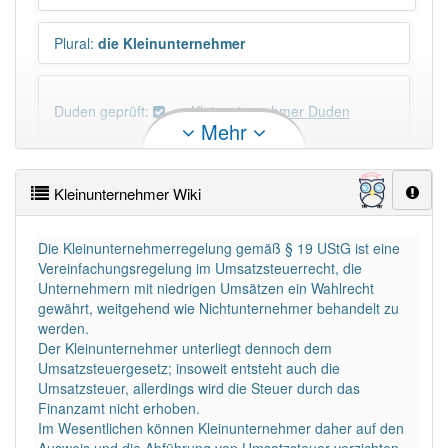
Plural
:
die Kleinunternehmer
Duden geprüft:
Kleinunternehmer Duden
Mehr
Kleinunternehmer Wiktionary
Kleinunternehmer Wiki
PowerIndex:
3
Die Kleinunternehmerregelung gemäß § 19 UStG ist eine
Vereinfachungsregelung im Umsatzsteuerrecht, die
Häufigkeit: 4 von 10
Unternehmern mit niedrigen Umsätzen ein Wahlrecht
gewährt, weitgehend wie Nichtunternehmer behandelt zu
Wörter mit Endung
-kleinunternehmer
: 1
werden.
Der Kleinunternehmer unterliegt dennoch dem
Umsatzsteuergesetz; insoweit entsteht auch die
Wörter mit Endung
-kleinunternehmer
aber mit
Umsatzsteuer, allerdings wird die Steuer durch das
einem anderen Artikel
der
: 0
Finanzamt nicht erhoben.
Im Wesentlichen können Kleinunternehmer daher auf den