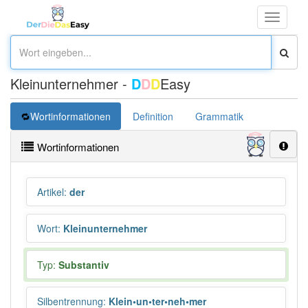
Toggle
navigati
Kleinunternehmer -
D
D
D
Easy
Wortinformationen
Definition
Grammatik
Übersetz
Wortinformationen
Artikel
:
der
Wort
:
Kleinunternehmer
Typ:
Substantiv
Silbentrennung
:
Klein•un•ter•neh•mer