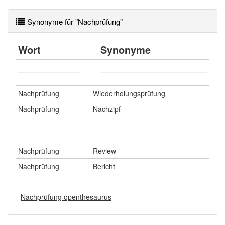
Synonyme für "Nachprüfung"
Wörter mit Endung
-nachprüfung
aber mit einem
anderen Artikel
die
: 0
Wort
Synonyme
90% unserer Spielapp-Nutzer haben den Artikel
korrekt erraten.
Nachprüfung
Wiederholungsprüfung
Nachprüfung
Nachzipf
Nachprüfung
Review
Nachprüfung
Bericht
Nachprüfung openthesaurus