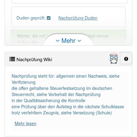
Duden geprüft:
Nachprüfung Duden
×
Wörter, die mit "-
ung
" enden, haben fast immer
Mehr
Artikel:
die
.
Nachprüfung Wiki
DER:
127
Ausnahmen
Beispiele
DIE:
11 043
Nachprüfung steht für: allgemein einen Nachweis, siehe
Verifizierung
DAS:
2
Ausnahmen
Beispiele
die offen gehaltene Steuerfestsetzung im deutschen
Steuerrecht, siehe Vorbehalt der Nachprüfung
in der Qualitätssicherung die Kontrolle
PowerIndex:
15
eine Prüfung über den Aufstieg in die nächste Schulklasse
trotz verfehltem Zeugnis, siehe Versetzung (Schule)
Häufigkeit: 4 von 10
Mehr lesen
Wörter mit Endung
-nachprüfung
: 1