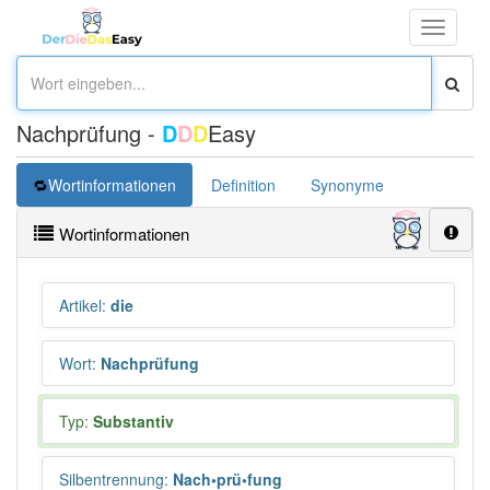
Toggle
navigati
Nachprüfung -
D
D
D
Easy
Wortinformationen
Definition
Synonyme
Wortinformationen
Artikel
:
die
Wort
:
Nachprüfung
Typ:
Substantiv
Silbentrennung
:
Nach•prü•fung