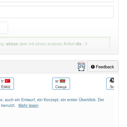
ung
-skizze
aber mit einem anderen Artikel
die
: 0
Feedback
tr
sr
ru
Eskiz
Скица
Эскиз
ee, auch ein Entwurf, ein Konzept, ein erster Überblick. Der
 benutzt.
Mehr lesen