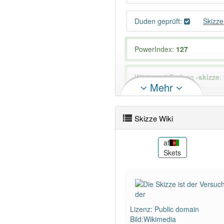
Duden geprüft:
Skizz
PowerIndex:
127
Wörter mit Endung
-skizze
:
Mehr
88% unserer Spielapp-Nutzer
Skizze Wiki
ar
af
رسم تقريبي
Skets
Lizenz: Public domain
Bild:Wikimedia