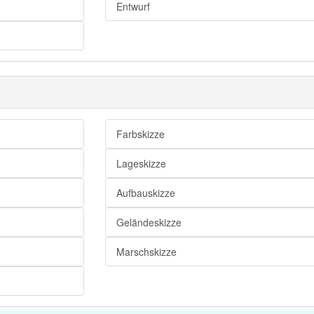
Entwurf
Zusammenfassung
Plan
Exposee
Farbskizze
Lageskizze
Aufbauskizze
Geländeskizze
Marschskizze