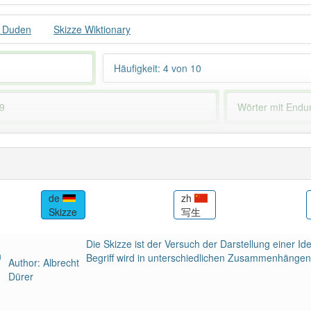
e Duden
Skizze Wiktionary
Häufigkeit: 4 von 10
 9
Wörter mit End
 haben den Artikel korrekt erraten.
de
zh
Skizze
写生
Die Skizze ist der Versuch der Darstellung einer Id
Begriff wird in unterschiedlichen Zusammenhängen
Author: Albrecht
Dürer