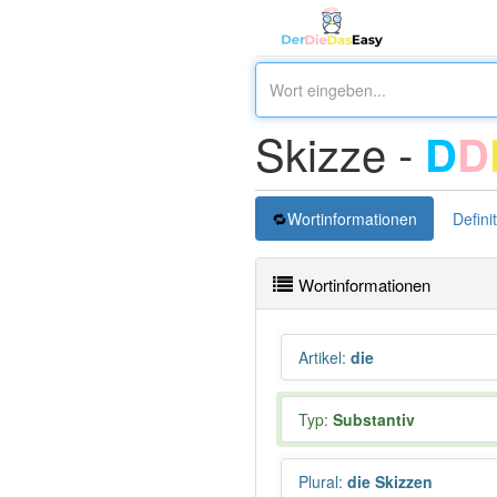
Skizze -
D
D
Wortinformationen
Defini
Wortinformationen
Artikel
:
die
Typ:
Substantiv
Plural
:
die Skizzen