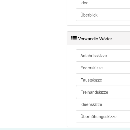
Idee
Skizze
Überblick
Skizze
Skizze
Verwandte Wörter
Skizze openthesaurus
Anfahrtsskizze
Federskizze
Faustskizze
Freihandskizze
Ideenskizze
Überhöhungsskizze