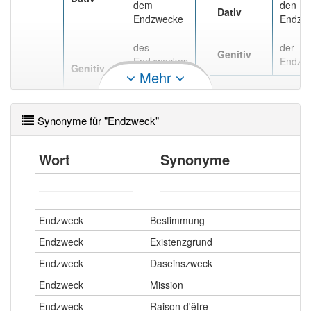
94% unserer Spielapp-Nutzer haben den Artikel
dem
den
Dativ
korrekt erraten.
Endzwecke
Endzw
des
der
Genitiv
Endzweckes
Endzw
Genitiv
Mehr
, des
Endzwecks
Synonyme für "Endzweck"
Wort
Synonyme
Endzweck
Bestimmung
Endzweck
Existenzgrund
Endzweck
Daseinszweck
Endzweck
Mission
Endzweck
Raison d'être