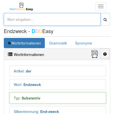
Toggle
navigati
Endzweck -
D
D
D
Easy
Wortinformationen
Grammatik
Synonyme
Wortinformationen
Artikel
:
der
Wort
:
Endzweck
Typ:
Substantiv
Silbentrennung
:
End•zweck