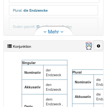
Plural
:
die Endzwecke
Duden geprüft:
Endzweck Duden
Mehr
Endzweck Wiktionary
Konjunktion
PowerIndex:
3
Singular
Häufigkeit: 4 von 10
der
Plural
Nominativ
Endzweck
Wörter mit Endung
-endzweck
: 1
die
Nominativ
Endzw
den
Akkusativ
Endzweck
Wörter mit Endung
-endzweck
aber mit einem
die
anderen Artikel
der
: 0
Akkusativ
Endzw
dem
Endzweck ,
Dativ