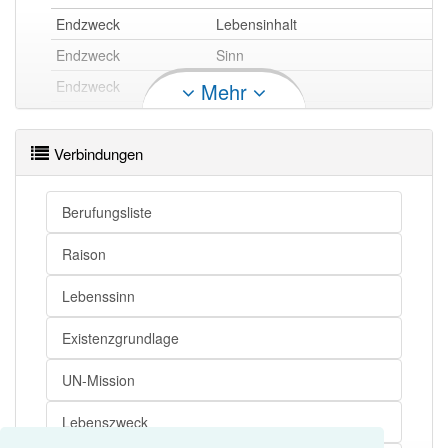
Endzweck
Lebensinhalt
Endzweck
Sinn
Endzweck
Berufung
Mehr
Endzweck
Sendung
Endzweck
Lebenssinn
Verbindungen
Endzweck
Lebenszweck
Endzweck
Zweck
Berufungsliste
Raison
Endzweck openthesaurus
Lebenssinn
Existenzgrundlage
UN-Mission
Lebenszweck