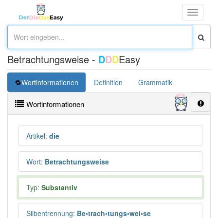
Toggle
navigati
Betrachtungsweise -
D
D
D
Easy
Wortinformationen
Definition
Grammatik
Synonym
Wortinformationen
Artikel
:
die
Wort
:
Betrachtungsweise
Typ:
Substantiv
Silbentrennung
:
Be•trach•tungs•wei•se