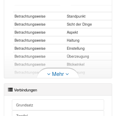
Betrachtungsweise
Standpunkt
Betrachtungsweise
Sicht der Dinge
Betrachtungsweise
Aspekt
Betrachtungsweise
Haltung
Betrachtungsweise
Einstellung
Betrachtungsweise
Überzeugung
Betrachtungsweise
Blickwinkel
Betrachtungsweise
Auffassung
Mehr
Betrachtungsweise
Position
Betrachtungsweise
Sichtweise
Verbindungen
Betrachtungsweise
Anschauung
Betrachtungsweise
Meinung
Grundsatz
Betrachtungsweise
Ansicht
Zweifel