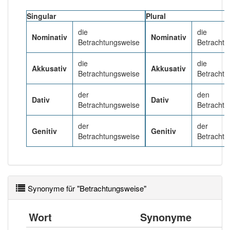
Singular
Plural
Wörter mit Endung
-betrachtungsweise
: 1
die
die
Nominativ
Nominativ
Betrachtungsweise
Betrachtu
Wörter mit Endung
-betrachtungsweise
aber mit
einem anderen Artikel
die
: 0
die
die
Akkusativ
Akkusativ
Betrachtungsweise
Betrachtu
98% unserer Spielapp-Nutzer haben den Artikel
der
den
korrekt erraten.
Dativ
Dativ
Betrachtungsweise
Betrachtu
der
der
Genitiv
Genitiv
Betrachtungsweise
Betrachtu
Synonyme für "Betrachtungsweise"
Wort
Synonyme