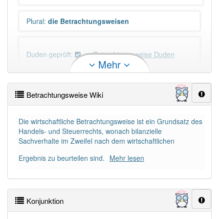
Plural
:
die Betrachtungsweisen
Duden geprüft:
Betrachtungsweise Duden
Mehr
Betrachtungsweise Wiktionary
Betrachtungsweise Wiki
×
Wörter, die mit "-
weise
" enden, haben fast immer
Artikel:
die
.
Die wirtschaftliche Betrachtungsweise ist ein Grundsatz des
Handels- und Steuerrechts, wonach bilanzielle
Sachverhalte im Zweifel nach dem wirtschaftlichen
DER:
0
DIE:
78
Ergebnis zu beurteilen sind.
Mehr lesen
DAS:
0
PowerIndex:
3
Konjunktion
Häufigkeit: 4 von 10