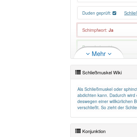
Duden geprüft:
Schli
Schimpfwort
:
Ja
PowerIndex:
11
Mehr
Wörter mit Endung
-schlie
Schließmuskel Wiki
83% unserer Spielapp-Nutzer
Als Schließmuskel oder sphinct
abdichten kann. Dadurch wird 
deswegen einer willkürlichen B
verschließt. So zieht der Sch
Konjunktion