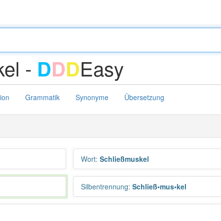
el -
Easy
D
D
D
tion
Grammatik
Synonyme
Übersetzung
Wort
:
Schließmuskel
Silbentrennung
:
Schließ•mus•kel