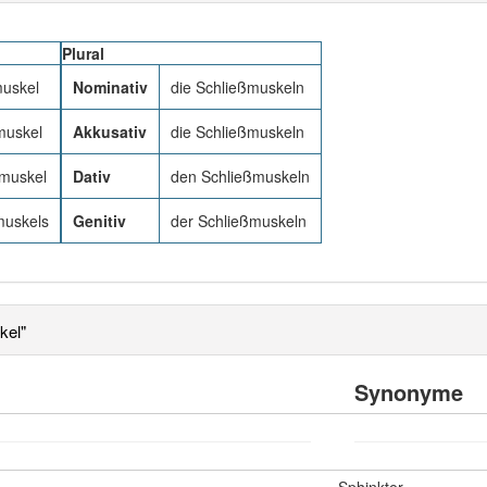
Plural
muskel
Nominativ
die Schließmuskeln
muskel
Akkusativ
die Schließmuskeln
muskel
Dativ
den Schließmuskeln
muskels
Genitiv
der Schließmuskeln
kel"
Synonyme