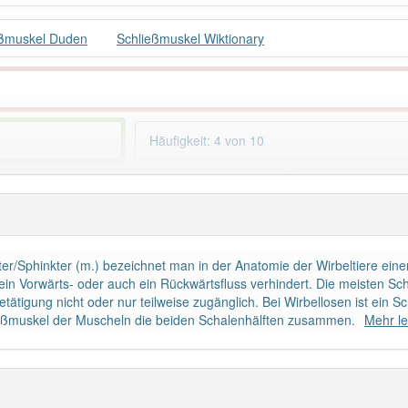
eßmuskel Duden
Schließmuskel Wiktionary
Häufigkeit: 4 von 10
ßmuskel
: 1
Wörter mit End
 haben den Artikel korrekt erraten.
er/Sphinkter (m.) bezeichnet man in der Anatomie der Wirbeltiere eine
ein Vorwärts- oder auch ein Rückwärtsfluss verhindert. Die meisten Sc
etätigung nicht oder nur teilweise zugänglich. Bei Wirbellosen ist ein
ließmuskel der Muscheln die beiden Schalenhälften zusammen.
Mehr l