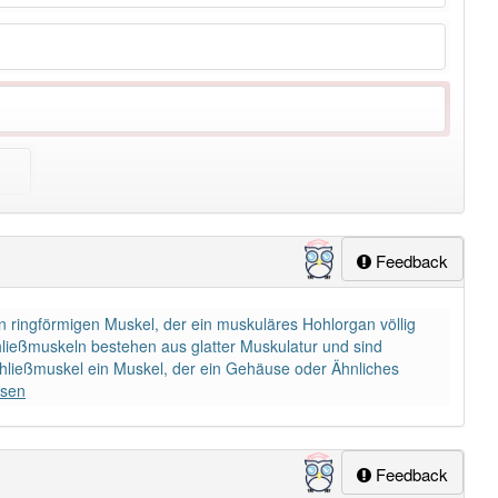
ung
-schließmuskel
aber mit einem anderen Artikel
der
: 0
Feedback
n ringförmigen Muskel, der ein muskuläres Hohlorgan völlig
hließmuskeln bestehen aus glatter Muskulatur und sind
 Schließmuskel ein Muskel, der ein Gehäuse oder Ähnliches
esen
Feedback