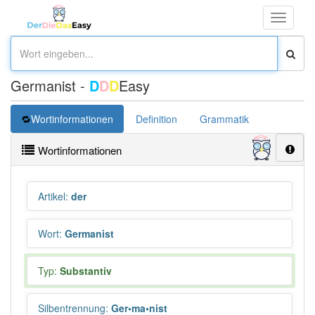
Toggle
navigati
Germanist -
D
D
D
Easy
Wortinformationen
Definition
Grammatik
Übersetz
Wortinformationen
Artikel
:
der
Wort
:
Germanist
Typ:
Substantiv
Silbentrennung
:
Ger•ma•nist