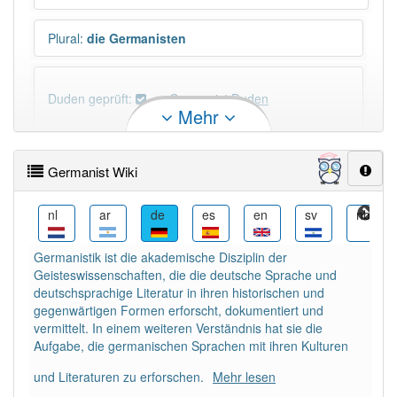
Plural
:
die Germanisten
Duden geprüft:
Germanist Duden
Mehr
Germanist Wiktionary
Germanist Wiki
N-Deklination
:
N-Deklination: -en Germanist (N)
und Germanisten (D)
nb
nl
ar
de
es
en
sv
nb
Germanistik ist die akademische Disziplin der
PowerIndex:
17
Geisteswissenschaften, die die deutsche Sprache und
deutschsprachige Literatur in ihren historischen und
Häufigkeit: 4 von 10
gegenwärtigen Formen erforscht, dokumentiert und
vermittelt. In einem weiteren Verständnis hat sie die
Aufgabe, die germanischen Sprachen mit ihren Kulturen
Wörter mit Endung
-germanist
: 2
und Literaturen zu erforschen.
Mehr lesen