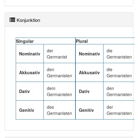
Wörter mit Endung
-germanist
aber mit einem
anderen Artikel
der
: 0
Konjunktion
87% unserer Spielapp-Nutzer haben den Artikel
korrekt erraten.
Singular
Plural
der
die
Nominativ
Nominativ
Germanist
Germanisten
den
die
Akkusativ
Akkusativ
Germanisten
Germanisten
dem
den
Dativ
Dativ
Germanisten
Germanisten
des
der
Genitiv
Genitiv
Germanisten
Germanisten